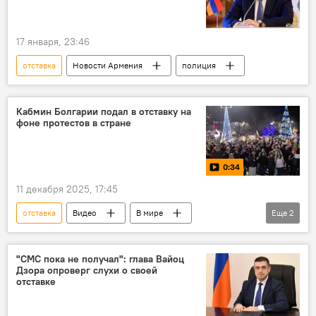
17 января, 23:46
отставка
Новости Армения
полиция
Кабмин Болгарии подал в отставку на
фоне протестов в стране
0:34
11 декабря 2025, 17:45
отставка
Видео
В мире
Еще
2
Болгария
кабмин
протесты
"СМС пока не получал": глава Вайоц
Дзора опроверг слухи о своей
отставке