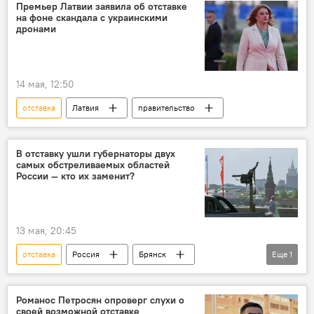
Премьер Латвии заявила об отставке
на фоне скандала с украинскими
дронами
14 мая, 12:50
отставка
Латвия
правительство
В отставку ушли губернаторы двух
самых обстреливаемых областей
России — кто их заменит?
13 мая, 20:45
отставка
Россия
Брянск
Еще
1
Белгород
Романос Петросян опроверг слухи о
своей возможной отставке