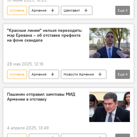
отставка
Армения
Шенгавит
Еще
3
префект
Политика
Новости Армения
"Красные линии" нельзя переходить:
мэр Еревана – об отставке префекта
на фоне скандала
28 мая 2025, 12:16
отставка
Армения
Новости Армения
Еще
4
Политика
мэр
Ереван
префект
Пашинян отправил замглавы МИД
Армении в отставку
4 апреля 2025, 13:49