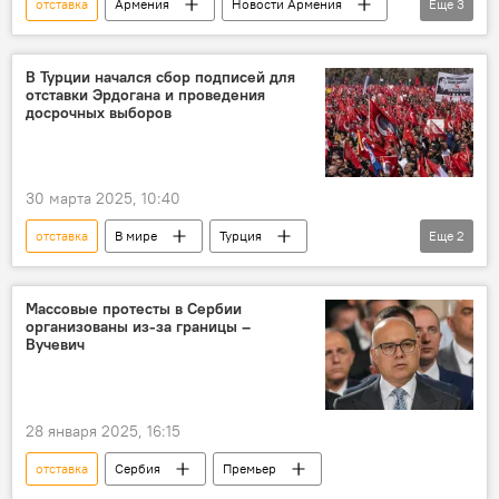
отставка
Армения
Новости Армения
Еще
3
Политика
МИД
Пашинян Никол
В Турции начался сбор подписей для
отставки Эрдогана и проведения
досрочных выборов
30 марта 2025, 10:40
отставка
В мире
Турция
Еще
2
Реджеп Эрдоган
выборы
Массовые протесты в Сербии
организованы из-за границы –
Вучевич
28 января 2025, 16:15
отставка
Сербия
Премьер