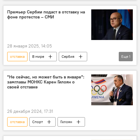
Премьер Сербии подаст в отставку на
фоне протестов – СМИ
28 января 2025, 14:05
отставка
В мире
Сербия
Еще
1
Премьер
"Не сейчас, но может быть в январе":
замглавы МОНКС Карен Гилоян о
своей отставке
26 декабря 2024, 17:31
отставка
Спорт
Гилоян