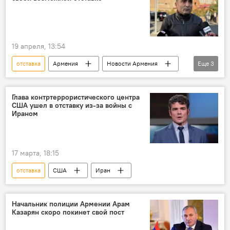
19 апреля, 13:54
отставка
Армения
Новости Армения
Еще
3
Политика
Общество
Романос Петросян
Глава контртеррористического центра
США ушел в отставку из-за войны с
Ираном
17 марта, 18:15
отставка
США
Иран
Начальник полиции Армении Арам
Казарян скоро покинет свой пост