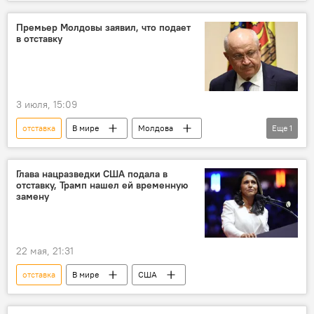
Премьер Молдовы заявил, что подает
в отставку
3 июля, 15:09
отставка
В мире
Молдова
Еще
1
Премьер
Глава нацразведки США подала в
отставку, Трамп нашел ей временную
замену
22 мая, 21:31
отставка
В мире
США