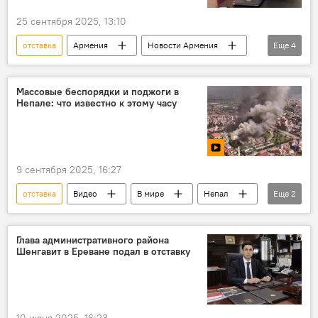
25 сентября 2025, 13:10
отставка
Армения
Новости Армения
Еще
4
Политика
Вайоц Дзор
смс
слухи
Массовые беспорядки и поджоги в
Непале: что известно к этому часу
9 сентября 2025, 16:27
отставка
Видео
В мире
Непал
Еще
2
беспорядки
президент
Глава административного района
Шенгавит в Ереване подал в отставку
10 июня 2025, 16:23