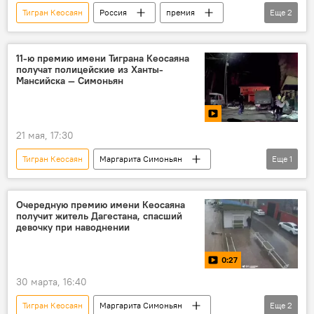
Тигран Кеосаян
Россия
премия
Еще
2
РФ
Красноярск
11-ю премию имени Тиграна Кеосаяна
получат полицейские из Ханты-
Мансийска — Симоньян
21 мая, 17:30
Тигран Кеосаян
Маргарита Симоньян
Еще
1
Общество
Очередную премию имени Кеосаяна
получит житель Дагестана, спасший
девочку при наводнении
0:27
30 марта, 16:40
Тигран Кеосаян
Маргарита Симоньян
Еще
2