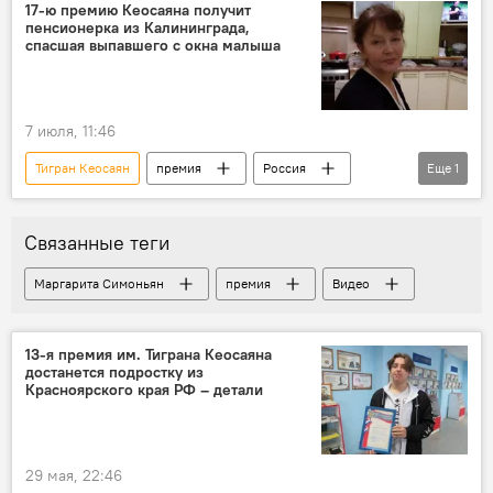
17-ю премию Кеосаяна получит
пенсионерка из Калининграда,
спасшая выпавшего с окна малыша
7 июля, 11:46
Тигран Кеосаян
премия
Россия
Еще
1
Общество
Связанные теги
Маргарита Симоньян
премия
Видео
13-я премия им. Тиграна Кеосаяна
достанется подростку из
Красноярского края РФ – детали
29 мая, 22:46