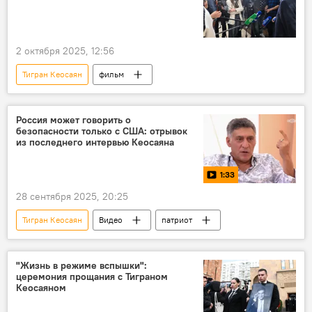
2 октября 2025, 12:56
Тигран Кеосаян
фильм
Россия может говорить о
безопасности только с США: отрывок
из последнего интервью Кеосаяна
1:33
28 сентября 2025, 20:25
Тигран Кеосаян
Видео
патриот
"Жизнь в режиме вспышки":
церемония прощания с Тиграном
Кеосаяном