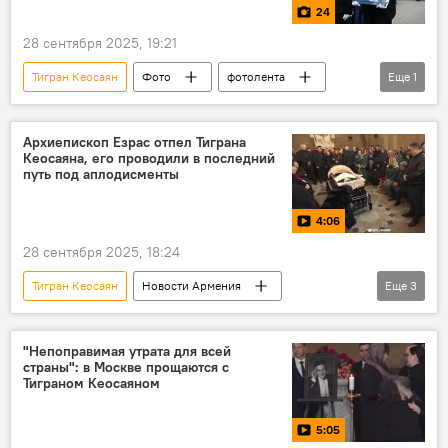
24
28 сентября 2025, 19:21
Тигран Кеосаян
Фото
фотолента
Еще
1
панихида
Архиепископ Езрас отпел Тиграна
Кеосаяна, его проводили в последний
путь под аплодисменты
4:06
28 сентября 2025, 18:24
Тигран Кеосаян
Новости Армения
Еще
3
Общество
панихида
смерть
"Непоправимая утрата для всей
страны": в Москве прощаются с
Тиграном Кеосаяном
5:05