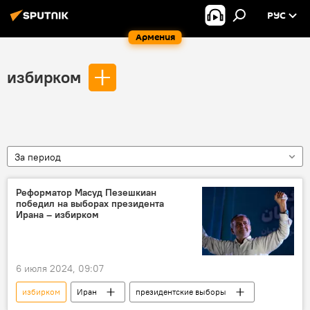
РУС
Армения
избирком
За период
Реформатор Масуд Пезешкиан
победил на выборах президента
Ирана – избирком
6 июля 2024, 09:07
избирком
Иран
президентские выборы