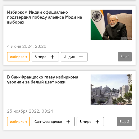
Избирком Индии официально
подтвердил победу альянса Моди на
выборах
4 июня 2024, 23:20
избирком
В мире
Индия
Еще
1
альянс
выборы
В Сан-Франциско главу избиркома
уволили за белый цвет кожи
25 ноября 2022, 09:24
избирком
Сан-Франциско
В мире
Еще
2
глава
увольнение