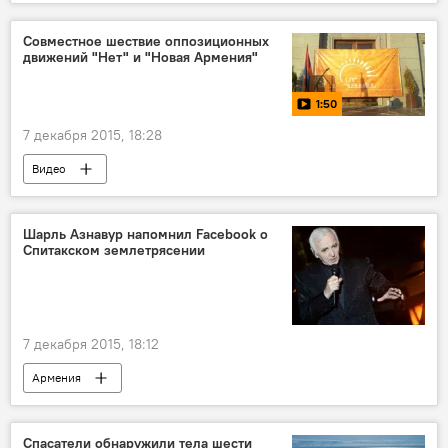
Совместное шествие оппозиционных
движений "Нет" и "Новая Армения"
1:50
7 декабря 2015, 18:28
Видео
Шарль Азнавур напомнил Facebook о
Спитакском землетрясении
7 декабря 2015, 18:12
Армения
Руины памяти. Спитак. Землетрясение 1988 года
Спитакское землетрясение: как это было
Спасатели обнаружили тела шести