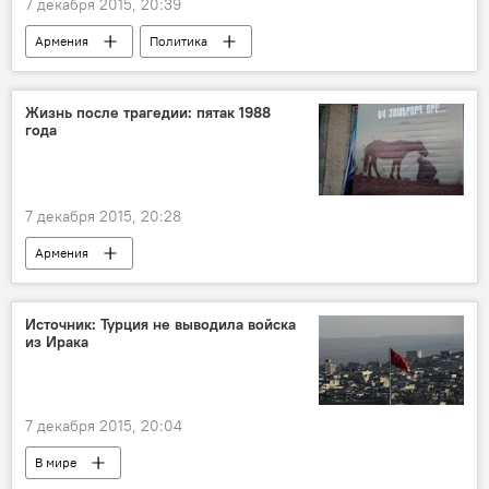
7 декабря 2015, 20:39
Армения
Политика
Руины памяти. Спитак. Землетрясение 1988 года
Спитакское землетрясение: как это было
Жизнь после трагедии: пятак 1988
года
7 декабря 2015, 20:28
Армения
Руины памяти. Спитак. Землетрясение 1988 года
Источник: Турция не выводила войска
из Ирака
7 декабря 2015, 20:04
В мире