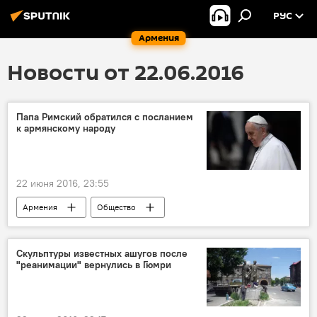
РУС
Армения
Новости от 22.06.2016
Папа Римский обратился с посланием
к армянскому народу
22 июня 2016, 23:55
Армения
Общество
Визит Папы Римского в Армению
Скульптуры известных ашугов после
"реанимации" вернулись в Гюмри