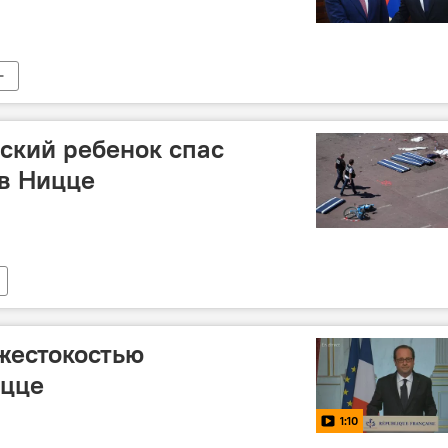
ский ребенок спас
 в Ницце
жестокостью
ицце
1:10