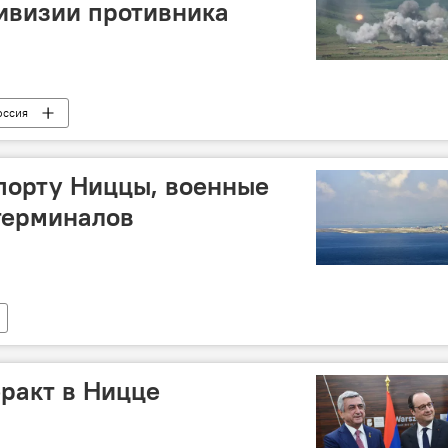
ивизии противника
оссия
порту Ниццы, военные
терминалов
еракт в Ницце