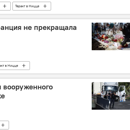
Теракт в Ницце
ранция не прекращала
акт в Ницце
л вооруженного
ке