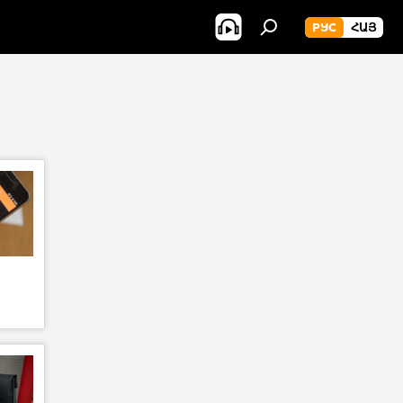
РУС
ՀԱՅ