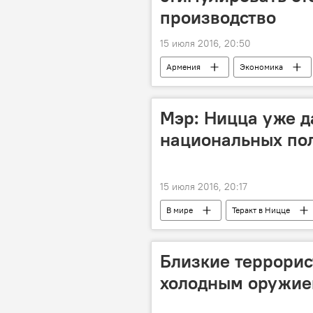
производство
15 июля 2016, 20:50
Армения
Экономика
Мэр: Ницца уже д
национальных по
15 июля 2016, 20:17
В мире
Теракт в Ницце
Близкие террорис
холодным оружие