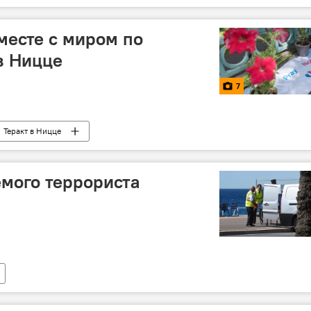
месте с миром по
в Ницце
7
Теракт в Ницце
мого террориста