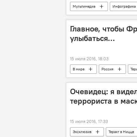
Мультимедиа
Инфографика
Главное, чтобы Ф
улыбаться…
15 июля 2016, 18:03
В мире
Россия
Тер
Очевидец: я виде
террориста в мас
15 июля 2016, 17:33
Эксклюзив
Теракт в Ницце