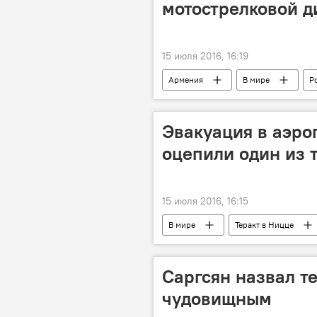
мотострелковой д
15 июля 2016, 16:19
Армения
В мире
Р
Эвакуация в аэро
оцепили один из 
15 июля 2016, 16:15
В мире
Теракт в Ницце
Саргсян назвал т
чудовищным