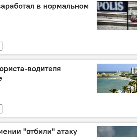
заработал в нормальном
ориста-водителя
е
ении "отбили" атаку