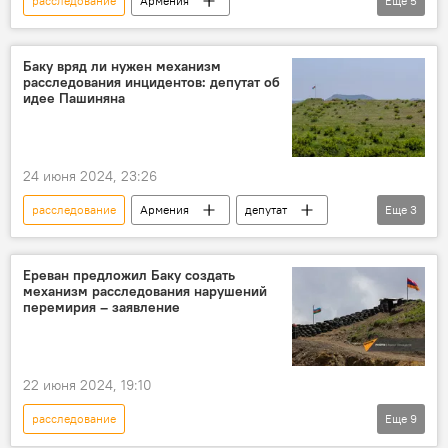
расследование
Армения
Еще
5
Новости Армения
Политика
Ереван
Баку
инцидент
Баку вряд ли нужен механизм
расследования инцидентов: депутат об
идее Пашиняна
24 июня 2024, 23:26
расследование
Армения
депутат
Еще
3
Пашинян Никол
Политика
Новости Армения
Ереван предложил Баку создать
механизм расследования нарушений
перемирия – заявление
22 июня 2024, 19:10
расследование
Еще
9