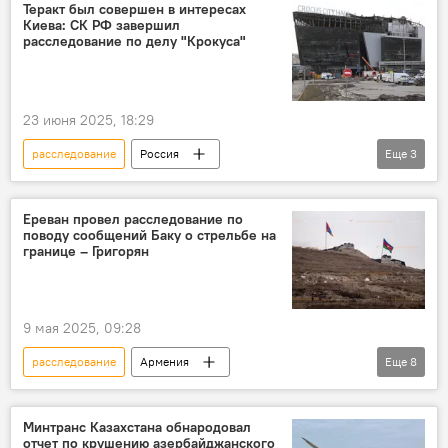
Общество
СК
священники
Теракт был совершен в интересах
Киева: СК РФ завершил
адвокат
расследование по делу "Крокуса"
23 июня 2025, 18:29
расследование
Россия
Еще
3
Следственный комитет
"Крокус Сити Холл"
дело
Ереван провел расследование по
поводу сообщений Баку о стрельбе на
границе – Григорян
9 мая 2025, 09:28
расследование
Армения
Еще
8
Новости Армения
Политика
Ереван
Баку
стрельба
Минтранс Казахстана обнародовал
отчет по крушению азербайджанского