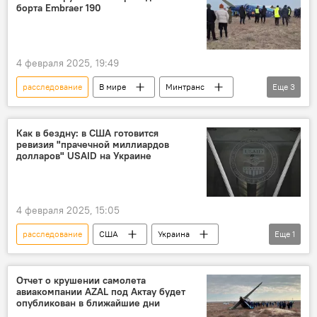
граница
Григорян
борта Embraer 190
Ситуация на армяно-азербайджанской границе: что происходит?
4 февраля 2025, 19:49
расследование
В мире
Минтранс
Еще
3
Казахстан
отчет
крушение
Как в бездну: в США готовится
ревизия "прачечной миллиардов
долларов" USAID на Украине
4 февраля 2025, 15:05
расследование
США
Украина
Еще
1
RT
агентство
Отчет о крушении самолета
авиакомпании AZAL под Актау будет
опубликован в ближайшие дни