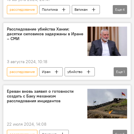
расследование
Политика
Ватикан
Еще
4
публикация
статья
монастырь
Нагорный Карабах
Расследование убийства Хании:
десятки силовиков задержаны в Иране
– СМИ
3 августа 2024, 10:18
расследование
Иран
убийство
Еще
1
В мире
Ереван вновь заявил о готовности
создать с Баку механизм
расследования инцидентов
22 июля 2024, 14:08