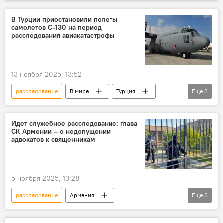
Защита Донбасса. Спецоперация РФ на Украине
ООН
В мире
удар
В Турции приостановили полеты
самолетов С-130 на период
расследования авиакатастрофы
13 ноября 2025, 13:52
расследование
В мире
Турция
Еще
2
самолет
Авиакатастрофа
Идет служебное расследование: глава
СК Армении – о недопущении
адвокатов к священникам
5 ноября 2025, 13:28
расследование
Армения
Еще
6
Новости Армения
Политика