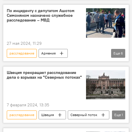
Ситуация на армяно-азербайджанской границе: что происходит?
Армения
Новости Армения
По инциденту с депутатом Ашотом
Симоняном назначено служебное
Политика
Общество
Ереван
расследование – МВД
Баку
перемирие
нарушение
27 мая 2024, 11:29
расследование
Армения
Еще
6
Новости Армения
Политика
Общество
инцидент
депутат
Швеция прекращает расследование
дела о взрывах на "Северных потоках"
МВД
7 февраля 2024, 13:35
расследование
Швеция
Северный поток
Еще
1
прокуратура