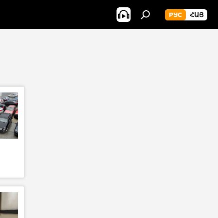
РУС
ՀԱՅ