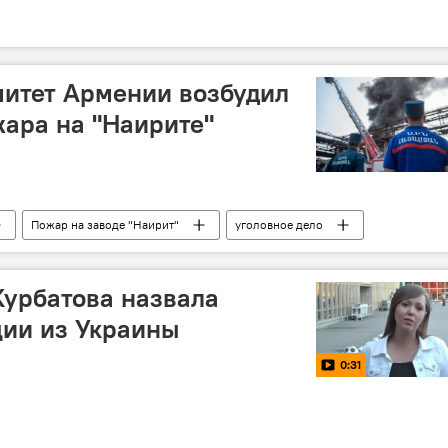
митет Армении возбудил
жара на "Наирите"
Пожар на заводе "Наирит"
уголовное дело
тет
урбатова назвала
ции из Украины
0:31