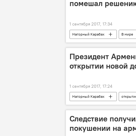
помешал решению
1 сентября 2017, 17:34
Нагорный Карабах
В мире
карабахское урегулирование
Президент Армен
открытии новой д
1 сентября 2017, 17:24
Нагорный Карабах
открыти
Следствие получи
покушении на арм