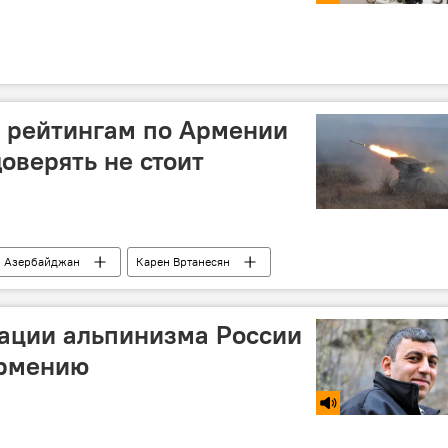
м рейтингам по Армении
оверять не стоит
Азербайджан
Карен Вртанесян
ации альпинизма России
Армению