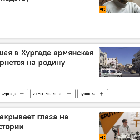
шая в Хургаде армянская
ернется на родину
Хургада
Армен Мелконян
туристка
закрывает глаза на
стории