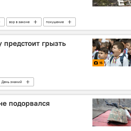
вор в законе
покушение
у предстоит грызть
15
День знаний
не подорвался