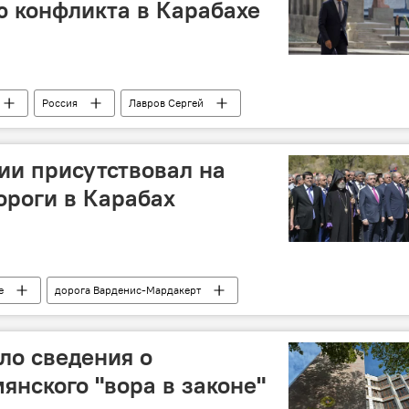
 конфликта в Карабахе
Россия
Лавров Сергей
ии присутствовал на
ороги в Карабах
е
дорога Варденис-Мардакерт
ло сведения о
янского "вора в законе"