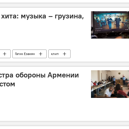
хита: музыка – грузина,
Гагик Езакян
клип
тра обороны Армении
естом