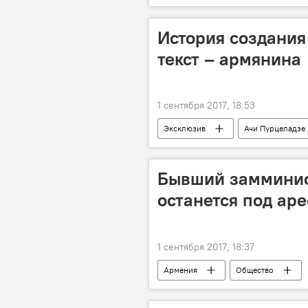
История создания 
текст – армянина
1 сентября 2017, 18:53
Эксклюзив
Ачи Пурцеладзе
Бывший замминис
останется под ар
1 сентября 2017, 18:37
Армения
Общество