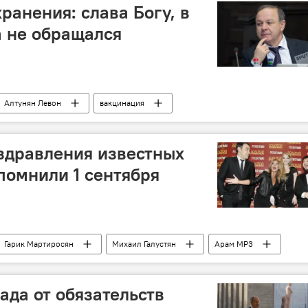
ранения: слава Богу, в
 не обращался
Алтунян Левон
вакцинация
здравления известных
спомнили 1 сентября
Гарик Мартиросян
Михаил Галустян
Арам MP3
поздравление
ада от обязательств