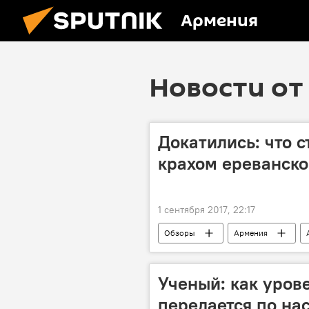
Армения
Новости от 
Докатились: что 
крахом ереванско
1 сентября 2017, 22:17
Обзоры
Армения
Ученый: как уров
передается по на