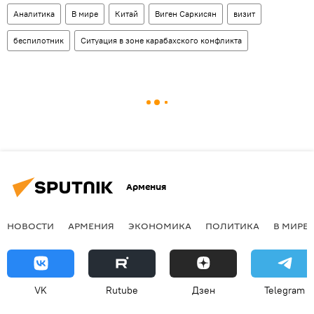
Аналитика
В мире
Китай
Виген Саркисян
визит
беспилотник
Ситуация в зоне карабахского конфликта
Армения
НОВОСТИ
АРМЕНИЯ
ЭКОНОМИКА
ПОЛИТИКА
В МИРЕ
VK
Rutube
Дзен
Telegram