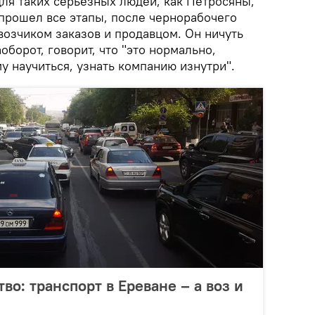
для таких серьезных людей, как Петросяны,
прошел все этапы, после чернорабочего
возчиком заказов и продавцом. Он ничуть
оборот, говорит, что "это нормально,
у научиться, узнать компанию изнутри".
тво: транспорт в Ереване – а воз и