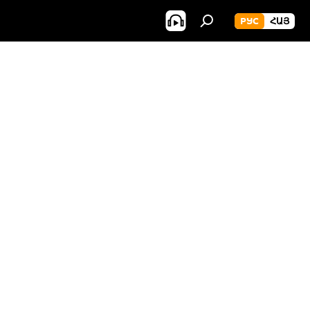
РУС
ՀԱՅ