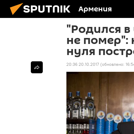
Армения
"Родился в 
не помер":
нуля пост
20:36 20.10.2017
(обновлено:
16:5