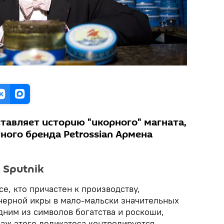
тавляет историю "икорного" магната,
ного бренда Petrossian Армена
 Sputnik
е, кто причастен к производству,
черной икры в мало-мальски значительных
дним из символов богатства и роскоши,
аж этого деликатеса контролируется