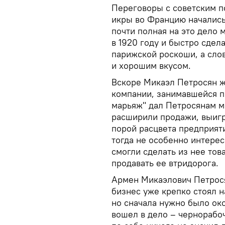
Переговоры с советским п
икры во Францию начались
почти полная на это дело 
в 1920 году и быстро сде
парижской роскоши, а слов
и хорошим вкусом.
Вскоре Микаэл Петросян ж
компании, занимавшейся п
марьяж" дал Петросянам м
расширили продажи, выигр
порой расцвета предприят
тогда не особенно интере
смогли сделать из нее тов
продавать ее втридорога.
Армен Микаэлович Петрося
бизнес уже крепко стоял н
но сначала нужно было око
вошел в дело – чернорабо