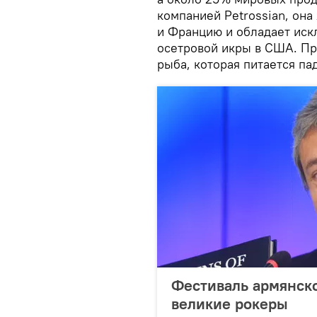
компанией Petrossian, он
и Францию и обладает ис
осетровой икры в США. При
рыба, которая питается па
Фестиваль армянско
великие рокеры