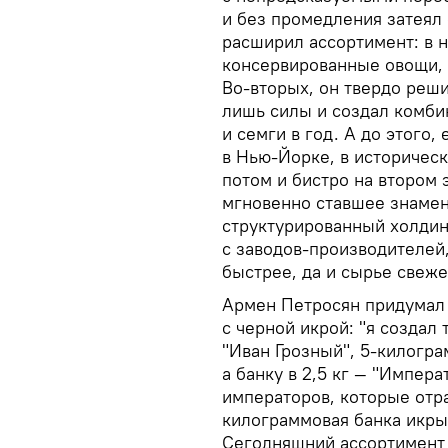
и без промедления затеял
расширил ассортимент: в н
консервированные овощи, 
Во-вторых, он твердо реш
лишь силы и создал комби
и семги в год. А до этого,
в Нью-Йорке, в историческ
потом и бистро на втором
мгновенно ставшее знамен
структурированный холдин
с заводов-производителей,
быстрее, да и сырье свеж
Армен Петросян придумал 
с черной икрой: "я создал 
"Иван Грозный", 5-килогра
а банку в 2,5 кг — "Импера
императоров, которые отра
килограммовая банка икры 
Сегодняшний ассортимент 