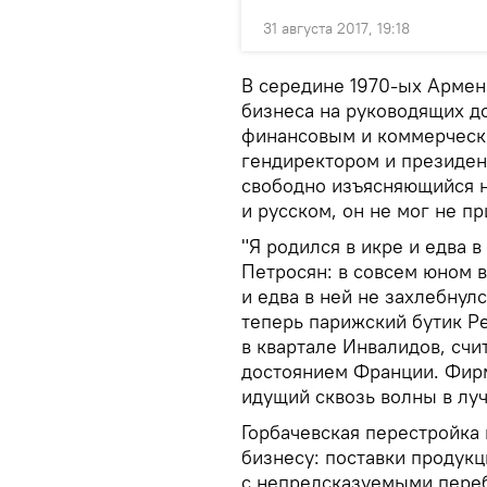
31 августа 2017, 19:18
В середине 1970-ых Армен
бизнеса на руководящих д
финансовым и коммерчески
гендиректором и президен
свободно изъясняющийся н
и русском, он не мог не п
"Я родился в икре и едва 
Петросян: в совсем юном в
и едва в ней не захлебнул
теперь парижский бутик Pe
в квартале Инвалидов, сч
достоянием Франции. Фирм
идущий сквозь волны в луч
Горбачевская перестройка
бизнесу: поставки продук
с непредсказуемыми переб