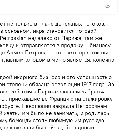
ет не только в плане денежных потоков,
 в основном, икра становится готовой
Petrossian недалеко от Парижа, там же
ковку и отправляется в продажу – бизнесу
еще Армен Петросян – это сеть престижных
е главным блюдом в меню является, конечно
идеей икорного бизнеса и его успешностью
й степени обязана революции 1917 года. За
ного события в Париже оказались братья
ны, приехавшие во Францию на стажировку
тербурге. Революция закрыла Петросянам
й хватки им было не занимать, и родилась
ому бомонду столь любимую им русскую
е, как сказали бы сейчас, брендовый