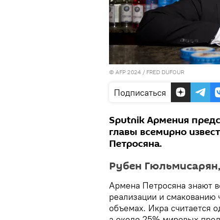
© AFP 2024 / FRED DUFOUR
Подписаться
Sputnik Армения предс
главы всемирно извест
Петросяна.
Рубен Гюльмисарян,
Армена Петросяна знают вс
реализации и смакованию 
объемах. Икра считается о
а около 25% мировых прод