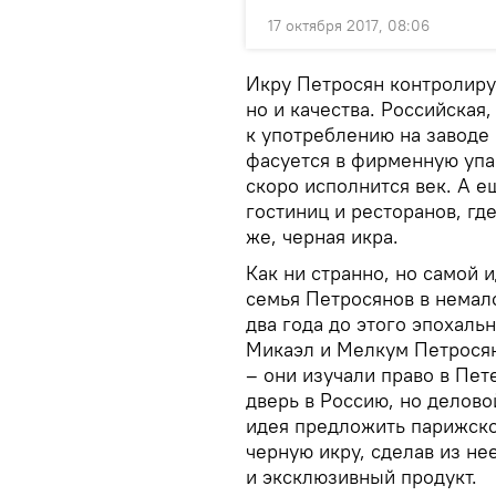
17 октября 2017, 08:06
Икру Петросян контролиру
но и качества. Российская,
к употреблению на заводе 
фасуется в фирменную упа
скоро исполнится век. А 
гостиниц и ресторанов, гд
же, черная икра.
Как ни странно, но самой 
семья Петросянов в немало
два года до этого эпохаль
Микаэл и Мелкум Петрося
– они изучали право в Пе
дверь в Россию, но делово
идея предложить парижск
черную икру, сделав из не
и эксклюзивный продукт.