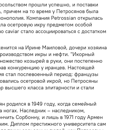
осольством прошли успешно, и поставки
, причем на то время у Петросянов была
монополия. Компания Petrossian открылась
лала осетровую икру предметом особой
о caviar стало ассоциироваться с достатком
енится на Ирине Маиловой, дочери хозяина
роизводством икры и нефти. "Икорный
ножество козырей в руки, они постепенно
ав конкуренцию у иранцев. Настоящей
ия стал послевоенный период: французы
совались осетровой икрой, но Петросяны
ар высшего класса элитарности и стали
н родился в 1949 году, когда семейный
а ногах. Наследник – наследником,
нчить Сорбонну, и лишь в 1971 году Армен
чим. Диплом престижного университета сам