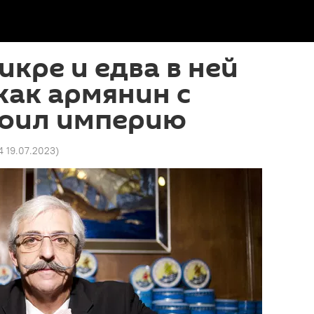
икре и едва в ней
 как армянин с
роил империю
4 19.07.2023
)