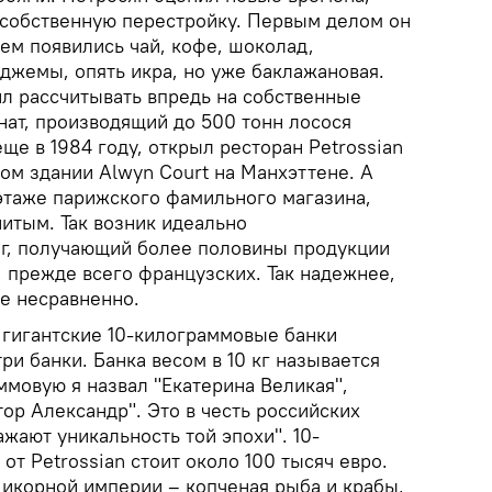
 собственную перестройку. Первым делом он
ем появились чай, кофе, шоколад,
джемы, опять икра, но уже баклажановая.
ил рассчитывать впредь на собственные
нат, производящий до 500 тонн лосося
 еще в 1984 году, открыл ресторан Petrossian
ом здании Alwyn Court на Манхэттене. А
 этаже парижского фамильного магазина,
итым. Так возник идеально
г, получающий более половины продукции
 прежде всего французских. Так надежнее,
ее несравненно.
гигантские 10-килограммовые банки
три банки. Банка весом в 10 кг называется
ммовую я назвал "Екатерина Великая",
тор Александр". Это в честь российских
жают уникальность той эпохи". 10-
от Petrossian стоит около 100 тысяч евро.
икорной империи – копченая рыба и крабы,