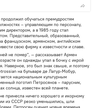
 продолжил обучаться премудростям
олжностях – управляющим по персоналу,
м директором, а в 1985 году стал
том. Представительный, образованный,
а французском, армянском, английском
ривести свою фирму к известности и славе.
в ней не помер", — рассказывает Армен
озрасте он однажды упал в бочку с икрой
ся. Наверное, это был знак свыше, и поэтому
trossian на бульваре де Латур-Мобур,
итается национальным культурным
енный логотип Петросянов – парусник,
ах солнца, известен всей планете.
 не принесла ничего хорошего и икорному
ции из СССР резко уменьшились, шли
оями. Петросян оценил новые времена,