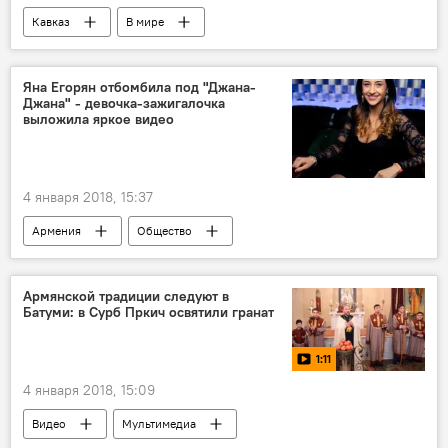
Кавказ
В мире
Яна Егорян отбомбила под "Джана-
Джана" - девочка-зажигалочка
выложила яркое видео
4 января 2018, 15:37
Армения
Общество
Армянской традиции следуют в
Батуми: в Сурб Пркич освятили гранат
1:11
4 января 2018, 15:09
Видео
Мультимедиа