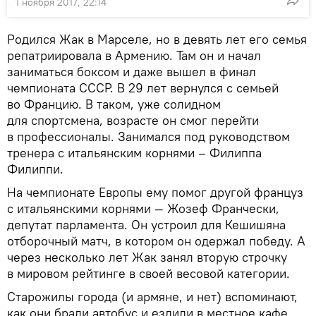
1 ноября 2017, 22:14
Родился Жак в Марселе, но в девять лет его семья
репатриировала в Армению. Там он и начал
заниматься боксом и даже вышел в финал
чемпионата СССР. В 29 лет вернулся с семьей
во Францию. В таком, уже солидном
для спортсмена, возрасте он смог перейти
в профессионалы. Занимался под руководством
тренера с итальянским корнями – Филиппа
Филиппи.
На чемпионате Европы ему помог другой француз
с итальянскими корнями — Жозеф Франчески,
депутат парламента. Он устроил для Кешишяна
отборочный матч, в котором он одержал победу. А
через несколько лет Жак занял вторую строчку
в мировом рейтинге в своей весовой категории.
Старожилы города (и армяне, и нет) вспоминают,
как они брали автобус и ездили в местное кафе,