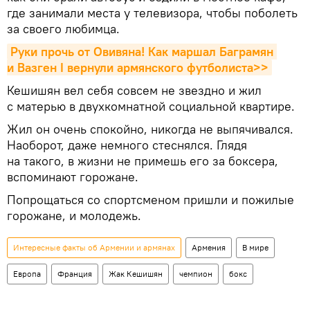
где занимали места у телевизора, чтобы поболеть
за своего любимца.
Руки прочь от Овивяна! Как маршал Баграмян 
и Вазген I вернули армянского футболиста>>
Кешишян вел себя совсем не звездно и жил
с матерью в двухкомнатной социальной квартире.
Жил он очень спокойно, никогда не выпячивался.
Наоборот, даже немного стеснялся. Глядя
на такого, в жизни не примешь его за боксера,
вспоминают горожане.
Попрощаться со спортсменом пришли и пожилые
горожане, и молодежь.
Интересные факты об Армении и армянах
Армения
В мире
Европа
Франция
Жак Кешишян
чемпион
бокс