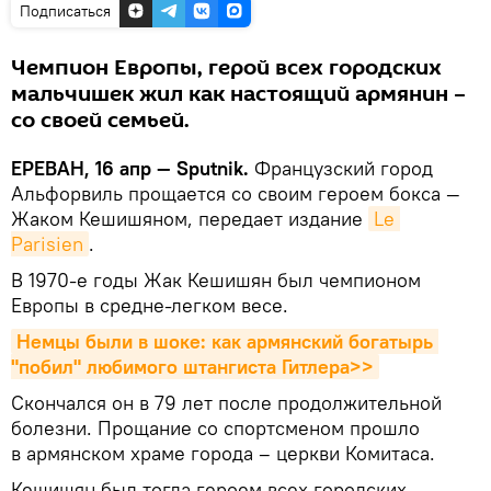
Подписаться
Чемпион Европы, герой всех городских
мальчишек жил как настоящий армянин –
со своей семьей.
ЕРЕВАН, 16 апр — Sputnik.
Французский город
Альфорвиль прощается со своим героем бокса —
Жаком Кешишяном, передает издание
Le 
Parisien
.
В 1970-е годы Жак Кешишян был чемпионом
Европы в средне-легком весе.
Немцы были в шоке: как армянский богатырь 
"побил" любимого штангиста Гитлера>>
Cкончался он в 79 лет после продолжительной
болезни. Прощание со спортсменом прошло
в армянском храме города – церкви Комитаса.
Кешишян был тогда героем всех городских