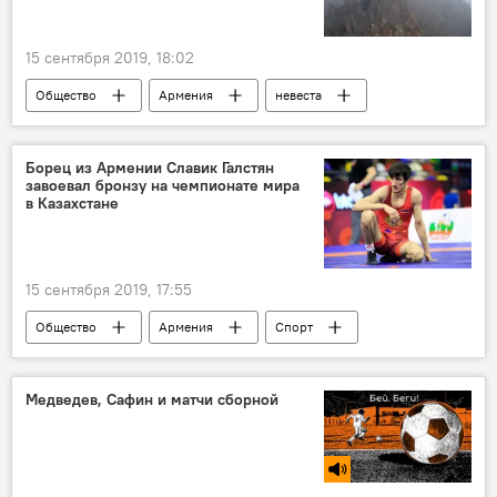
15 сентября 2019, 18:02
Общество
Армения
невеста
Арагац
Нападение медведя на польских туристов на горе Арагац
Борец из Армении Славик Галстян
завоевал бронзу на чемпионате мира
туристы
в Казахстане
15 сентября 2019, 17:55
Общество
Армения
Спорт
борец
Казахстан
бронза
Чемпионат мира
Медведев, Сафин и матчи сборной