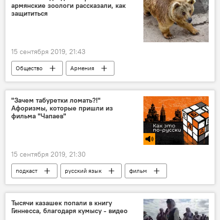
армянские зоологи рассказали, как
Миша Галустян
юморист
проект
защититься
имя
подписчики
Новости Армения
15 сентября 2019, 21:43
Общество
Армения
"Зачем табуретки ломать?!"
Афоризмы, которые пришли из
фильма "Чапаев"
15 сентября 2019, 21:30
подкаст
русский язык
фильм
Голос
Тысячи казашек попали в книгу
Гиннесса, благодаря кумысу - видео