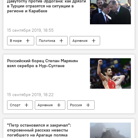
Давутоглу против Эрдогана: как дрязги
в Турции отразятся на ситуации в
регионе и Карабахе
15 сентября 2019, 18:55
В мире
Политика
Армения
Ахмет Давутоглу
Рубен Сафрастян
Турция
регион
партия
Российский борец Степан Марянян
взял серебро в Нур-Султане
уход
15 сентября 2019, 18:22
Спорт
Армения
Россия
В мире
Степан Марянян
серебро
"Петр остановился и закричал":
откровенный рассказ невесты
погибшего на Арагаце поляка