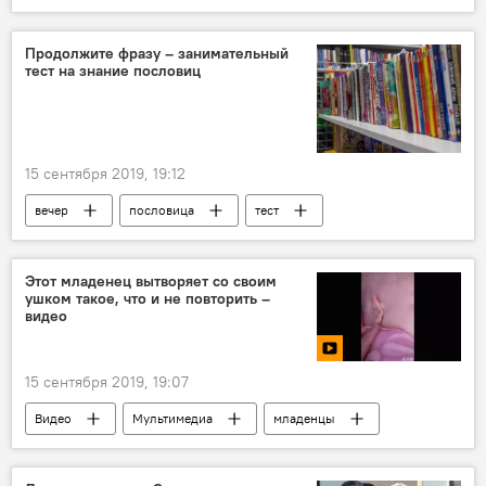
Нападение медведя на польских туристов на горе Арагац
Запрет
Арагац
туристы
Продолжите фразу – занимательный
тест на знание пословиц
15 сентября 2019, 19:12
вечер
пословица
тест
Этот младенец вытворяет со своим
ушком такое, что и не повторить –
видео
15 сентября 2019, 19:07
Видео
Мультимедиа
младенцы