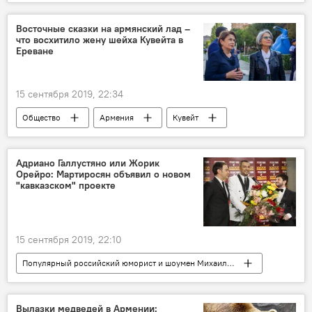
Восточные сказки на армянский лад –
что восхитило жену шейха Кувейта в
Ереване
15 сентября 2019, 22:34
Общество
Армения
Кувейт
Адриано Галлустяно или Жорик
Орейро: Мартиросян объявил о новом
"кавказском" проекте
15 сентября 2019, 22:10
Популярный российский юморист и шоумен Михаил Галустян
Общество
Армения
Россия
В мире
Гарик Мартиросян
Вылазки медведей в Армении: