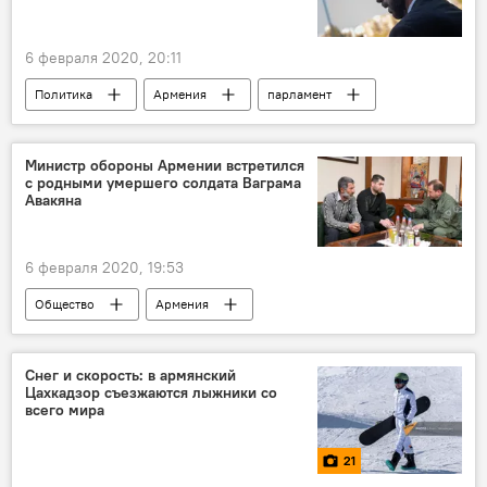
6 февраля 2020, 20:11
Политика
Армения
парламент
референдум
Министр обороны Армении встретился
с родными умершего солдата Ваграма
Авакяна
6 февраля 2020, 19:53
Общество
Армения
министр обороны
инцидент
Новости Армения
солдат
Снег и скорость: в армянский
Цахкадзор съезжаются лыжники со
всего мира
21