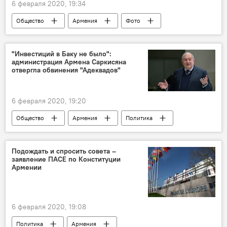
6 февраля 2020, 19:34
Общество
Армения
Фото
Мультимедиа
курорты
лыжники
Цахкадзор
туристы
"Инвестиций в Баку не было":
администрация Армена Саркисяна
отвергла обвинения "Адеквадов"
6 февраля 2020, 19:20
Общество
Армения
Политика
Армен Саркисян
Новости Армения
президент
Подождать и спросить совета –
заявление ПАСЕ по Конституции
Армении
6 февраля 2020, 19:08
Политика
Армения