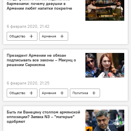
барменами: почему девушки в
Армении любят напитки покрепче
6 февраля 2020, 21:42
Общество
Армения
Новости Армения
девушки
Президент Армении не обязан
подписывать все законы – Макунц о
решении Саркисяна
6 февраля 2020, 21:25
Общество
Армения
Политика
Лилит Макунц
Армен Саркисян
Новости Армения
президент
Быть ли Ванецяну столпом армянской
оппозиции? Заявка N3 – "матерые"
закон
одобряют