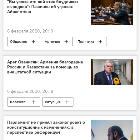
"Вы услышите вой этих блудливых
выродков": Пашинян об угрозах
парламент
Айрапетяна
6 февраля 2020, 20:19
Общество
Армения
Политика
Пашинян Никол
Рубен Айрапетян
депутат
Новости Армения
Арег Ованисян: Армения благодарна
России и Казахстану за помощь во
парламент
угроза
внештатной ситуации
6 февраля 2020, 20:18
Казахстан
ситуация
Новости Армения
Голос
Парламент не принял законопроект о
конституционных изменениях: в
перспективе референдум