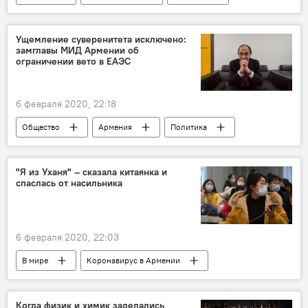
Меган Маркл
Ущемление суверенитета исключено:
замглавы МИД Армении об
ограничении вето в ЕАЭС
6 февраля 2020, 22:18
Общество
Армения
Политика
Экономика
МИД
ЕАЭС
Кочарян
"Я из Уханя" – сказала китаянка и
спаслась от насильника
6 февраля 2020, 22:03
В мире
Коронавирус в Армении
Когда физик и химик заделались