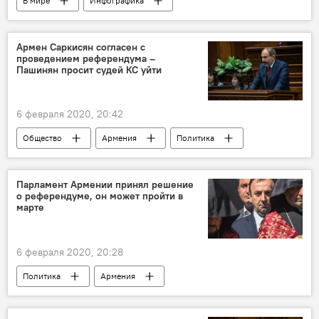
В мире
Инфографика
Мультимедиа
Коронавирус в Армении
коронавирус
карта
Армен Саркисян согласен с
проведением референдума –
Пашинян просит судей КС уйти
6 февраля 2020, 20:42
Общество
Армения
Политика
Пашинян Никол
Конституционный суд
Армен Саркисян
Грайр Товмасян
Парламент Армении принял решение
о референдуме, он может пройти в
Референдум по поправкам к Конституции Армении – 2020
марте
референдум
6 февраля 2020, 20:28
Политика
Армения
Грайр Товмасян
Референдум по поправкам к Конституции Армении – 2020