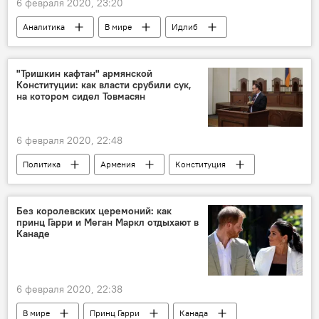
6 февраля 2020, 23:20
Аналитика
В мире
Идлиб
армяне
США
президент
солдат
"Тришкин кафтан" армянской
Конституции: как власти срубили сук,
на котором сидел Товмасян
6 февраля 2020, 22:48
Политика
Армения
Конституция
Грайр Товмасян
Дело председателя Конституционного суда Армении Грайра Товмасяна
Без королевских церемоний: как
принц Гарри и Меган Маркл отдыхают в
Канаде
6 февраля 2020, 22:38
В мире
Принц Гарри
Канада