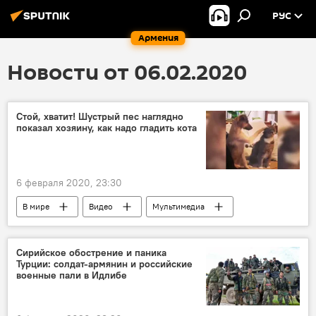
РУС
Армения
Новости от 06.02.2020
Стой, хватит! Шустрый пес наглядно
показал хозяину, как надо гладить кота
6 февраля 2020, 23:30
В мире
Видео
Мультимедиа
пес
кошка
Сирийское обострение и паника
Турции: солдат-армянин и российские
военные пали в Идлибе