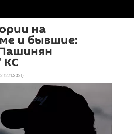
ории на
ме и бывшие:
 Пашинян
" КС
42 12.11.2021
)