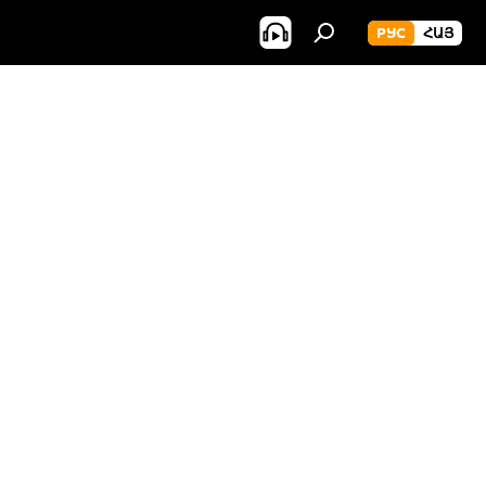
РУС
ՀԱՅ