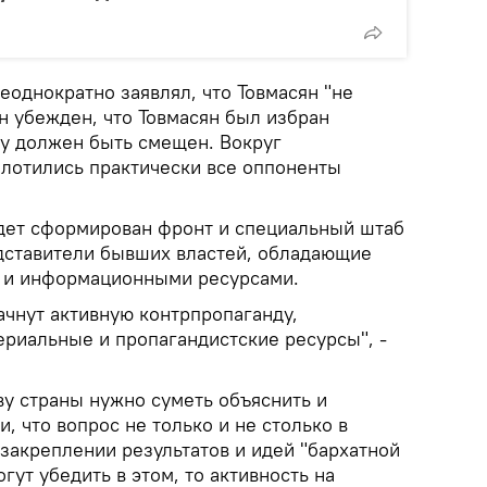
однократно заявлял, что Товмасян "не
н убежден, что Товмасян был избран
у должен быть смещен. Вокруг
плотились практически все оппоненты
дет сформирован фронт и специальный штаб
едставители бывших властей, обладающие
и информационными ресурсами.
ачнут активную контрпропаганду,
ериальные и пропагандистские ресурсы", -
ву страны нужно суметь объяснить и
, что вопрос не только и не столько в
 закреплении результатов и идей "бархатной
гут убедить в этом, то активность на