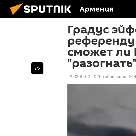
Армения
Градус эйф
референду
сможет ли
"разогнать
22:32 10.02.2020
(обновлено:
19: