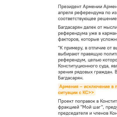
Президент Армении Армен 
апреля референдума по из
соответствующее решение
Багдасарян далек от мысли
референдума уже в кармане
факторов, которые усложня
"К примеру, в отличие от 
выбирают правящую полити
референдум, целью которог
Конституционного суда, яв
зрения рядовых граждан. В 
Багдасарян.
Армения – исключение в по
ситуации с КС>>
Проект поправок в Консти
фракцией "Мой шаг", пре
председателя и членов Ко