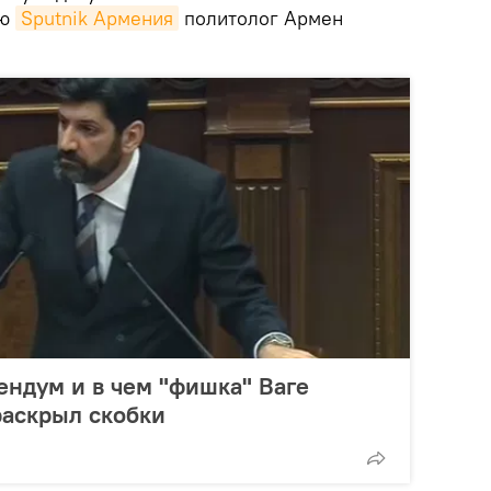
ью
Sputnik Армения
политолог Армен
ндум и в чем "фишка" Ваге
раскрыл скобки