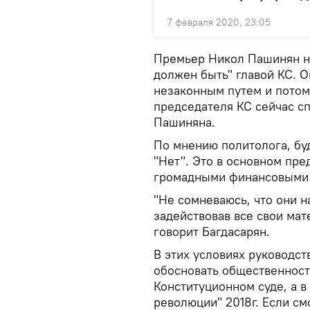
7 февраля 2020, 23:05
Премьер Никол Пашинян не
должен быть" главой КС. О
незаконным путем и потом
председателя КС сейчас с
Пашиняна.
По мнению политолога, бу
"Нет". Это в основном пр
громадными финансовыми 
"Не сомневаюсь, что они н
задействовав все свои мат
говорит Багдасарян.
В этих условиях руководст
обосновать общественности
Конституционном суде, а в
революции" 2018г. Если смо