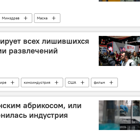
Минздрав
Маска
сирует всех лишившихся
ии развлечений
мире
киноиндустрия
США
фильм
янским абрикосом, или
енилась индустрия