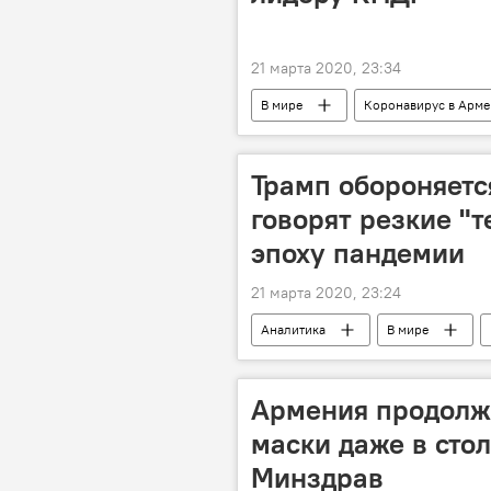
21 марта 2020, 23:34
В мире
Коронавирус в Арм
Дональд Трамп
Трамп обороняется
говорят резкие "
эпоху пандемии
21 марта 2020, 23:24
Аналитика
В мире
Армения продолжа
маски даже в сто
Минздрав