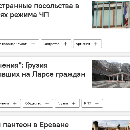
странные посольства в
иях режима ЧП
 с коронавирусом
Общество
Армения
посольство
ЧП
ения": Грузия
явших на Ларсе граждан
мения
Общество
Грузия
КПП
с
 пантеон в Ереване