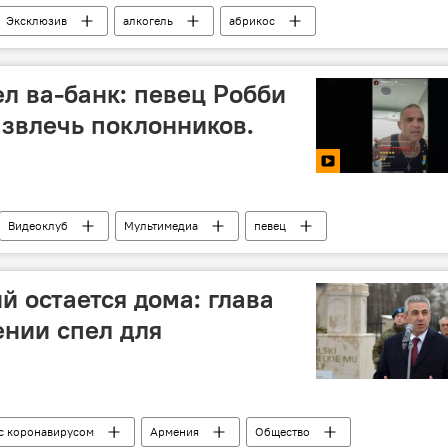
Эксклюзив
алкогель
абрикос
 с коронавирусом
ел ва-банк: певец Робби
звлечь поклонников.
Видеоклуб
Мультимедиа
певец
й остается дома: глава
нии спел для
 с коронавирусом
Армения
Общество