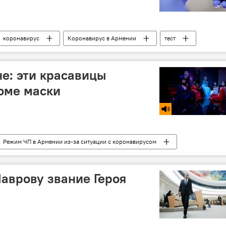
коронавирус
Коронавирус в Армении
тест
не: эти красавицы
оме маски
Режим ЧП в Армении из-за ситуации с коронавирусом
Ереван
аврову звание Героя