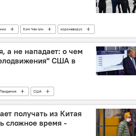
ении
Ким Чен Ын
коронавирус
, а не нападает: о чем
телодвижения" США в
Пандемия
США
ет получать из Китая
ль сложное время -