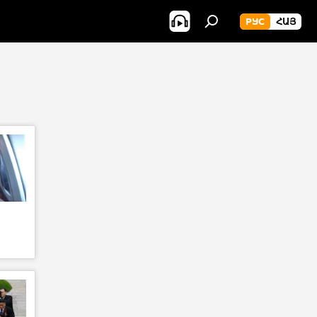
РУС
ՀԱՅ