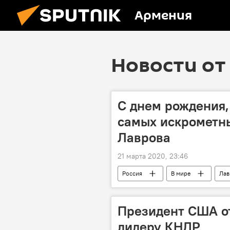
Армения
Новости от 
С днем рождения,
самых искрометн
Лаврова
21 марта 2020, 23:46
Россия
В мире
Лав
Президент США о
лидеру КНДР