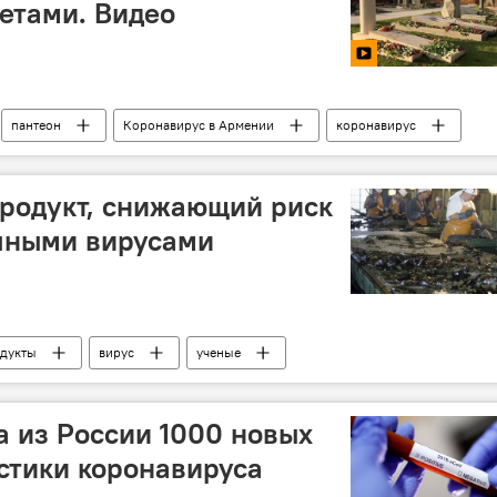
етами. Видео
пантеон
Коронавирус в Армении
коронавирус
родукт, снижающий риск
чными вирусами
дукты
вирус
ученые
 из России 1000 новых
остики коронавируса