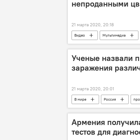
непроданными цв
21 марта 2020, 20:18
Видео
Мультимедиа
цветы
Ученые назвали п
заражения разли
21 марта 2020, 20:01
В мире
Россия
про
Армения получила
тестов для диагн