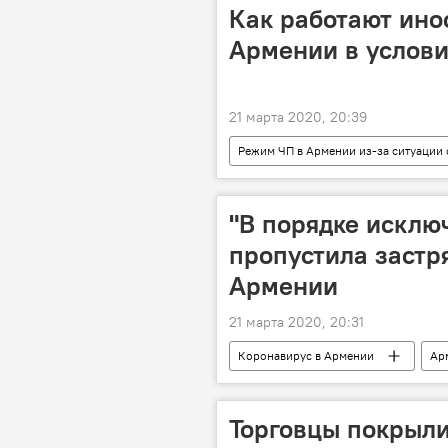
Как работают ино
Армении в услов
21 марта 2020, 20:39
Режим ЧП в Армении из-за ситуации
Пандемия
Новости Армения
"В порядке исключ
пропустила застр
Армении
21 марта 2020, 20:31
Коронавирус в Армении
Ар
Тигран Авинян
Верхний Лар
Торговцы покрыли