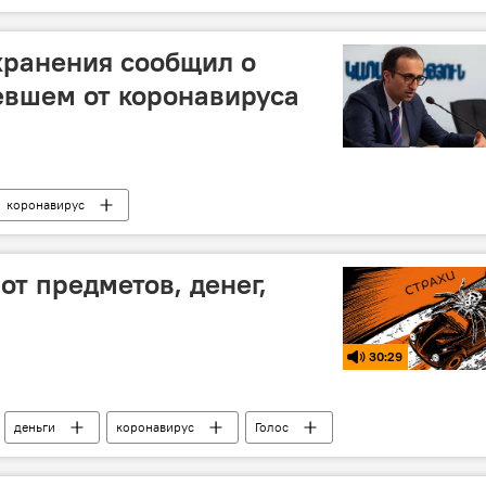
м ЧС
хранения сообщил о
евшем от коронавируса
коронавирус
от предметов, денег,
30:29
деньги
коронавирус
Голос