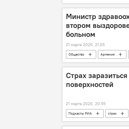
Конституционный суд
режи
Министр здравоо
втором выздоров
больном
21 марта 2020, 21:05
Общество
Армения
Страх заразиться 
поверхностей
21 марта 2020, 20:55
Подкасты РИА
страх