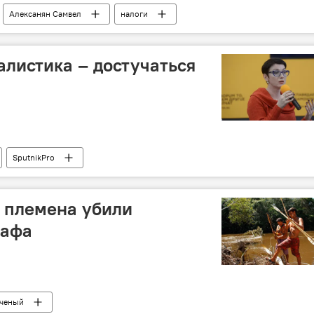
Алексанян Самвел
налоги
листика – достучаться
SputnikPro
 племена убили
рафа
ченый