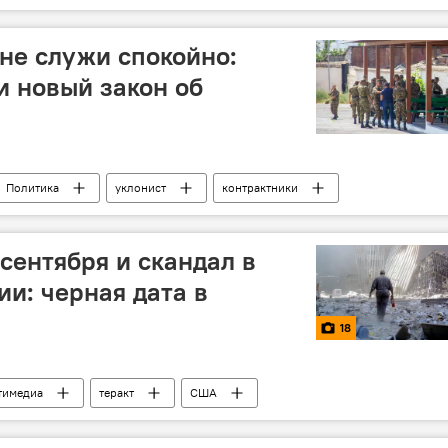
 не служи спокойно:
 новый закон об
Политика
уклонист
контрактники
налоги
военнослужащий
 сентября и скандал в
ии: черная дата в
18
тимедиа
теракт
США