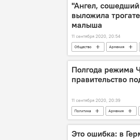
"Ангел, сошедший
выложила трогате
малыша
11 сентября 2020, 20:54
Общество
Армения
Полгода режима 
правительство по
11 сентября 2020, 20:39
Политика
Армения
Это ошибка: в Ге