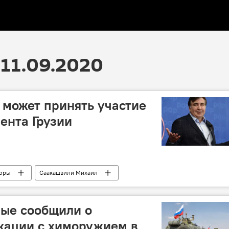
11.09.2020
может принять участие
ента Грузии
оры
Саакашвили Михаил
ные сообщили о
кации с химоружием в