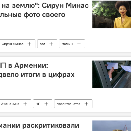
 на землю": Сирун Минас
льные фото своего
Сирун Минас
бог
малыш
ЧП в Армении:
двело итоги в цифрах
Экономика
ЧП
правительство
рмании раскритиковали