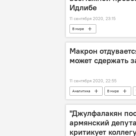
Идлибе
11 сентября 2020, 23:15
В мире
Макрон отдувается 
может сдержать з
11 сентября 2020, 22:55
Аналитика
В мире
"Джулфалакян пос
армянский депута
критикует коллег