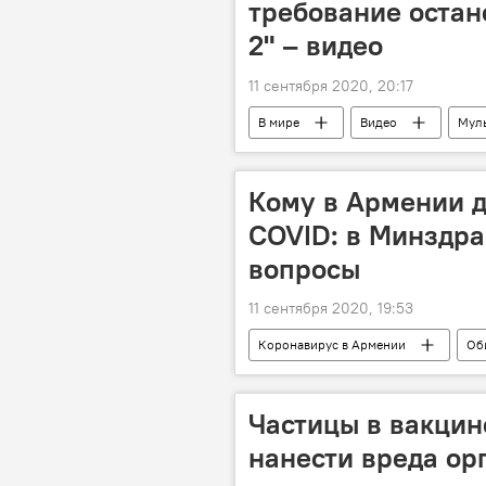
требование остан
2" – видео
11 сентября 2020, 20:17
В мире
Видео
Мул
Германия
Кому в Армении д
COVID: в Минздра
вопросы
11 сентября 2020, 19:53
Коронавирус в Армении
Об
вакцина
Частицы в вакцин
нанести вреда ор