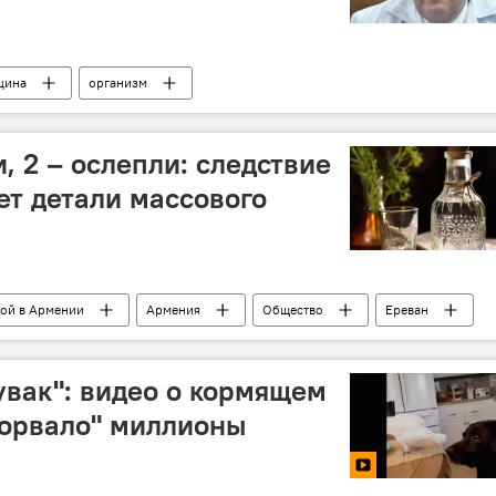
цина
организм
, 2 – ослепли: следствие
ет детали массового
кой в Армении
Армения
Общество
Ереван
отравление
увак": видео о кормящем
сорвало" миллионы