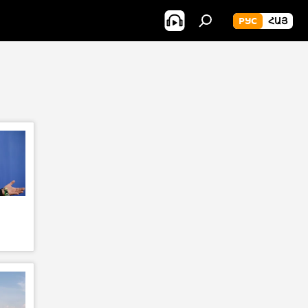
РУС
ՀԱՅ