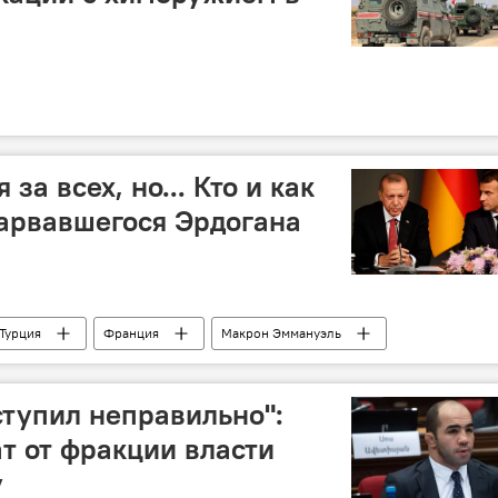
за всех, но... Кто и как
арвавшегося Эрдогана
Турция
Франция
Макрон Эммануэль
тупил неправильно":
т от фракции власти
у