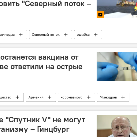
овить "Северный поток –
ьтимедиа
Северный поток
ошибка
останется вакцина от
ве ответили на острые
щество
Армения
коронавирус
Минздрав
е "Спутник V" не могут
ганизму – Гинцбург