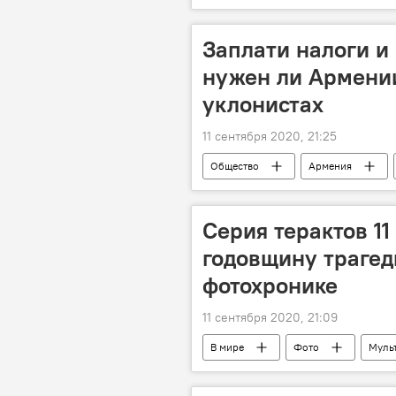
Заплати налоги и
нужен ли Армении
уклонистах
11 сентября 2020, 21:25
Общество
Армения
Новости Армения
армия
Серия терактов 11
годовщину трагед
фотохронике
11 сентября 2020, 21:09
В мире
Фото
Муль