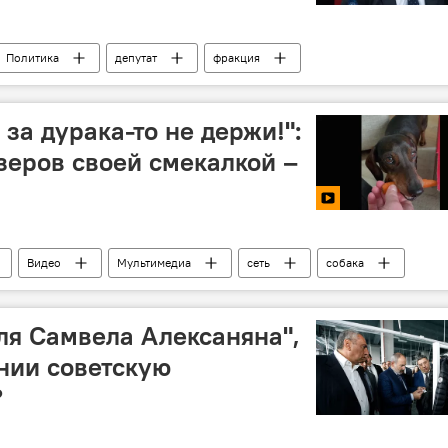
Политика
депутат
фракция
улфалакян
 за дурака-то не держи!":
зеров своей смекалкой –
Видео
Мультимедиа
сеть
собака
ля Самвела Алексаняна",
нии советскую
?