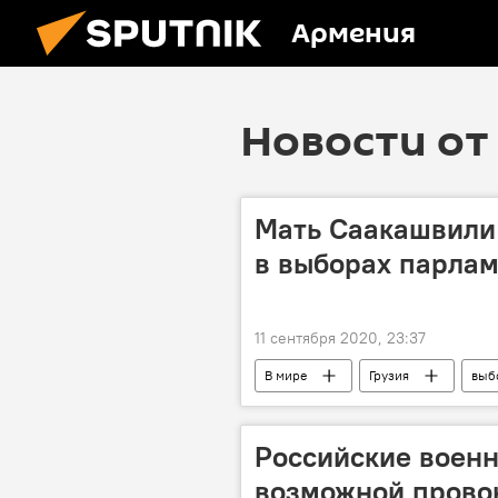
Армения
Новости от 
Мать Саакашвили 
в выборах парлам
11 сентября 2020, 23:37
В мире
Грузия
выб
Российские воен
возможной прово