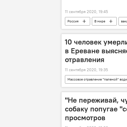
11 сентября 2020, 19:45
Россия
В мире
вак
Российская вакцина против COVID-19
10 человек умерли
в Ереване выясня
отравления
11 сентября 2020, 19:35
Массовое отравление "паленой" вод
водка
Новости Армения
"Не переживай, ч
собаку попугае "
просмотров