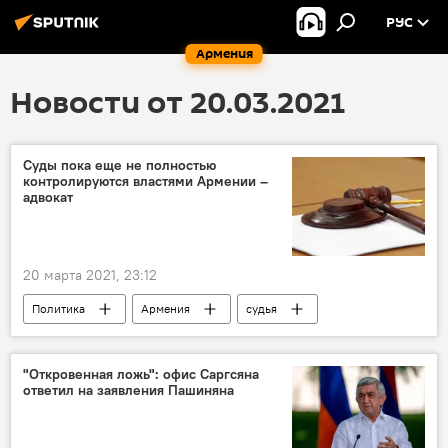
РУС
Армения
Новости от 20.03.2021
Суды пока еще не полностью
контролируются властями Армении –
адвокат
20 марта 2021, 23:12
Политика
Армения
судья
Новости Армения
отношения
власть
"Откровенная ложь": офис Саргсяна
ответил на заявления Пашиняна