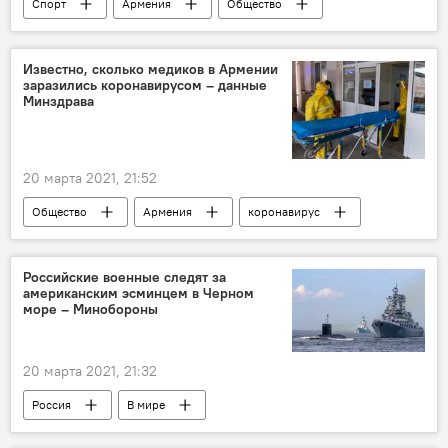
Спорт
Армения
Общество
сборная
футбол
Новости Армения
тренер
Известно, сколько медиков в Армении
заразились коронавирусом – данные
Минздрава
20 марта 2021, 21:52
Общество
Армения
коронавирус
медики
Новости Армения
Коронавирус в Армении
мониторинг
Российские военные следят за
американским эсминцем в Черном
море – Минобороны
20 марта 2021, 21:32
Россия
В мире