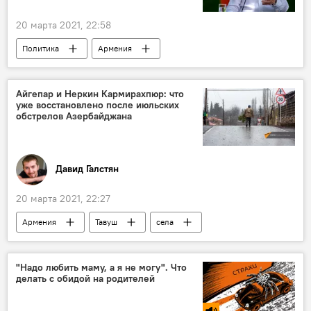
20 марта 2021, 22:58
Политика
Армения
Нагорный Карабах
Серж Саргсян
Пашинян Никол
карабахский конфликт
Айгепар и Неркин Кармирахпюр: что
уже восстановлено после июльских
Новости Армения
заявление
обстрелов Азербайджана
урегулирование
Давид Галстян
20 марта 2021, 22:27
Армения
Тавуш
села
Азербайджан
обстрелы
"Надо любить маму, а я не могу". Что
делать с обидой на родителей