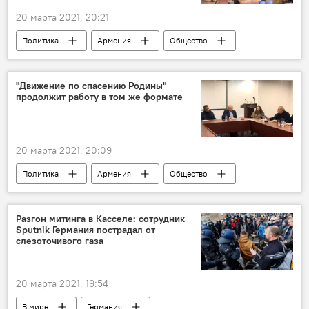
20 марта 2021, 20:21
Политика
Армения
Общество
Культура
МИД
Тигран Мансурян
комиссия
дипломатия
"Движение по спасению Родины"
продолжит работу в том же формате
Новости Армения
20 марта 2021, 20:09
Политика
Армения
Общество
"Движение по спасению Родины"
формат
Новости Армения
Разгон митинга в Касселе: сотрудник
Sputnik Германия пострадал от
Досрочные парламентские выборы в Армении 2021 - вся актуальная информация
слезоточивого газа
работа
оппозиция
20 марта 2021, 19:54
В мире
Германия