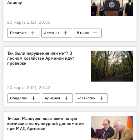
Алиеву
20 марта 2021, 20:59
Политика
Армения
В мире
Джо Байден
США
месседж
Ильхам Алиев
Так были нарушения или нет? В
лесном хозяйстве Армении идут
проверки
20 марта 2021, 20:42
Общество
Армения
хозяйство
Новости Армения
нарушения
Тигран Мансурян возглавил новую
комиссию по культурной дипломатии
при МИД Армении