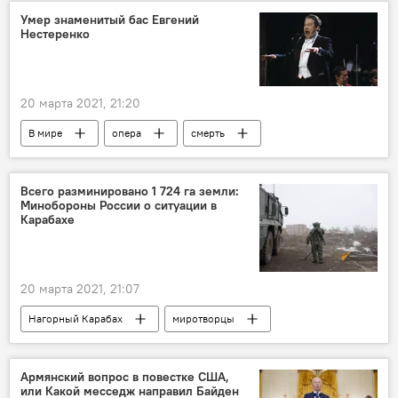
Умер знаменитый бас Евгений
Нестеренко
20 марта 2021, 21:20
В мире
опера
смерть
певец
Всего разминировано 1 724 га земли:
Минобороны России о ситуации в
Карабахе
20 марта 2021, 21:07
Нагорный Карабах
миротворцы
Минобороны
Армянский вопрос в повестке США,
или Какой месседж направил Байден