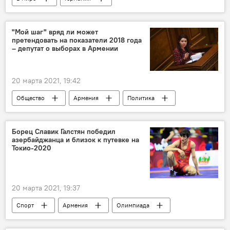
слезоточивый газ
Sputnik
демонстрация
власть
"Мой шаг" вряд ли может
претендовать на показатели 2018 года
– депутат о выборах в Армении
20 марта 2021, 19:42
Общество
Армения
Политика
Мой шаг
избирательный кодекс
Новости Армения
выборы
Борец Славик Галстян победил
азербайджанца и близок к путевке на
Токио-2020
20 марта 2021, 19:37
Спорт
Армения
Олимпиада
Славик Галстян
греко-римская борьба