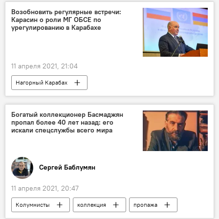
Новости Армения
Возобновить регулярные встречи:
Карасин о роли МГ ОБСЕ по
урегулированию в Карабахе
11 апреля 2021, 21:04
Нагорный Карабах
Урегулирование карабахского конфликта
Новости Армения
ОБСЕ
Богатый коллекционер Басмаджян
пропал более 40 лет назад: его
искали спецслужбы всего мира
Сергей Баблумян
11 апреля 2021, 20:47
Колумнисты
коллекция
пропажа