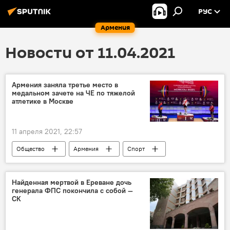
РУС
Армения
Новости от 11.04.2021
Армения заняла третье место в
медальном зачете на ЧЕ по тяжелой
атлетике в Москве
11 апреля 2021, 22:57
Общество
Армения
Спорт
Новости Армения
Москва
Чемпионат Европы
Найденная мертвой в Ереване дочь
генерала ФПС покончила с собой —
СК