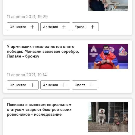
11 апреля 2021, 19:29
Общество
Армения
Ереван
Арцах
проект
Новости Армения
У армянских тяжелоатлетов опять
победы: Минасян завоевал серебро,
Лалаян - бронзу
11 апреля 2021, 19:14
Общество
Армения
Спорт
Новости Армения
Минасян
Победа
Павианы с высоким социальным
статусом стареют быстрее своих
ровесников - исследование