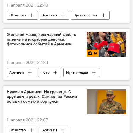
11 апреля 2021, 22:40
Общество
Армения
Происшествия
Ереван
Новости Армения
Происшествия и инциденты в Армении
Женский марш, кошмарный фейл с
пленными и храбрая девочка:
Следственный комитет
фотохроника событий в Армении
14
11 апреля 2021, 22:23
Армения
Фото
Мультимедиа
Новости Армения
военнопленные
Нужен в Армении. На границе. С
оружием в руках: Самвел из России
оставил семью и вернулся
11 апреля 2021, 22:07
Общество
Армения