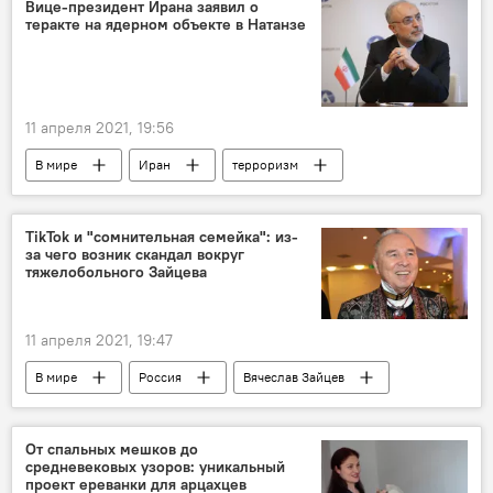
Происшествия и инциденты в Армении
Вице-президент Ирана заявил о
теракте на ядерном объекте в Натанзе
Новости Армения
пистолет
11 апреля 2021, 19:56
В мире
Иран
терроризм
вице-президент
TikTok и "сомнительная семейка": из-
за чего возник скандал вокруг
тяжелобольного Зайцева
11 апреля 2021, 19:47
В мире
Россия
Вячеслав Зайцев
болезнь
мода
семья
От спальных мешков до
средневековых узоров: уникальный
проект ереванки для арцахцев