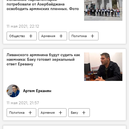
потребовали от Азербайджана
освободить армянских пленных. Фото
11 мая 2021, 22:12
Общество
Армения
Политика
парламентарии
Азербайджан
сенатор
Испания
Ливанского армянина будут судить как
наемника: Баку готовит зеркальный
ответ Еревану
Артем Ерканян
11 мая 2021, 21:57
Политика
Армения
Баку
суд
армяне