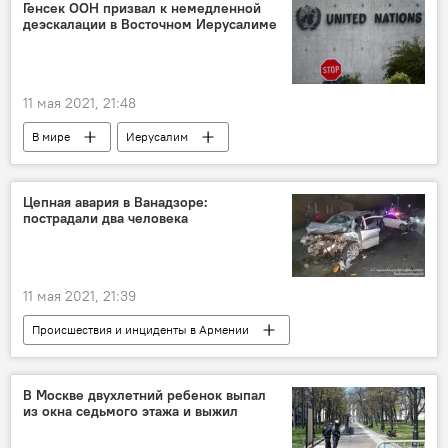
Генсек ООН призвал к немедленной
деэскалации в Восточном Иерусалиме
11 мая 2021, 21:48
В мире
Иерусалим
Цепная авария в Ванадзоре:
пострадали два человека
11 мая 2021, 21:39
Происшествия и инциденты в Армении
Общество
Армения
Происшествия
Ванадзор
авария
В Москве двухлетний ребенок выпал
из окна седьмого этажа и выжил