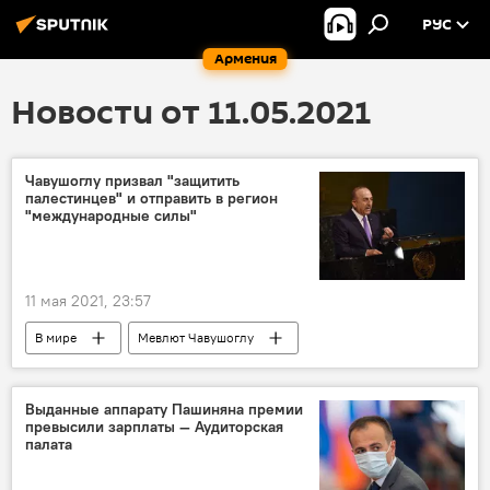
РУС
Армения
Новости от 11.05.2021
Чавушоглу призвал "защитить
палестинцев" и отправить в регион
"международные силы"
11 мая 2021, 23:57
В мире
Мевлют Чавушоглу
Выданные аппарату Пашиняна премии
превысили зарплаты — Аудиторская
палата