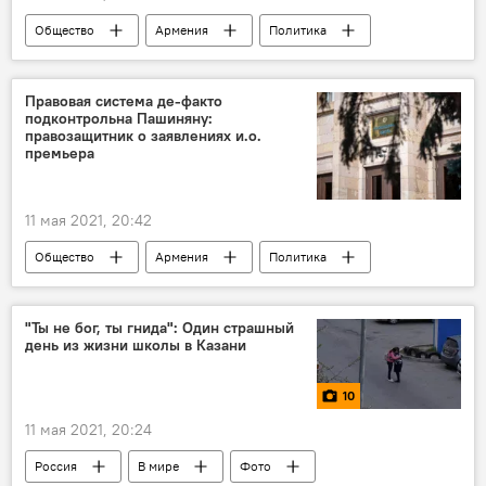
Общество
Армения
Политика
Новости Армения
Арарат Мирзоян
Правовая система де-факто
подконтрольна Пашиняну:
правозащитник о заявлениях и.о.
премьера
11 мая 2021, 20:42
Общество
Армения
Политика
Пашинян Никол
Новости Армения
суд
"Ты не бог, ты гнида": Один страшный
день из жизни школы в Казани
10
11 мая 2021, 20:24
Россия
В мире
Фото