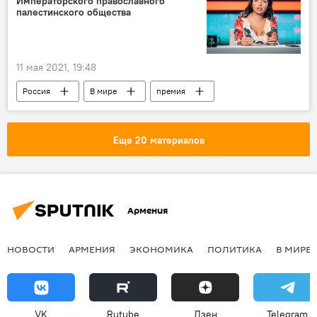
Императорского православного
палестинского общества
11 мая 2021, 19:48
Россия
В мире
премия
Маргарита Симоньян
Еще 20 материалов
Армения
НОВОСТИ
АРМЕНИЯ
ЭКОНОМИКА
ПОЛИТИКА
В МИРЕ
VK
Rutube
Дзен
Telegram