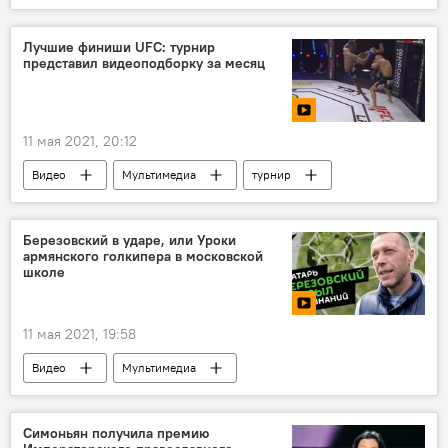
Мультимедиа
Казань
школа
стрельба
Лучшие финиши UFC: турнир
представил видеоподборку за месяц
11 мая 2021, 20:12
Видео
Мультимедиа
турнир
Березовский в ударе, или Уроки
армянского голкипера в московской
школе
11 мая 2021, 19:58
Видео
Мультимедиа
Роман Березовский
школа
вратарь
Симоньян получила премию