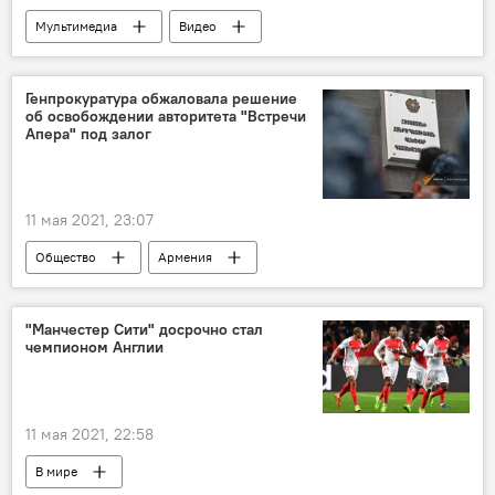
Мультимедиа
Видео
Генпрокуратура обжаловала решение
об освобождении авторитета "Встречи
Апера" под залог
11 мая 2021, 23:07
Общество
Армения
Генпрокуратура
авторитет
Новости Армения
залог
"Манчестер Сити" досрочно стал
чемпионом Англии
11 мая 2021, 22:58
В мире