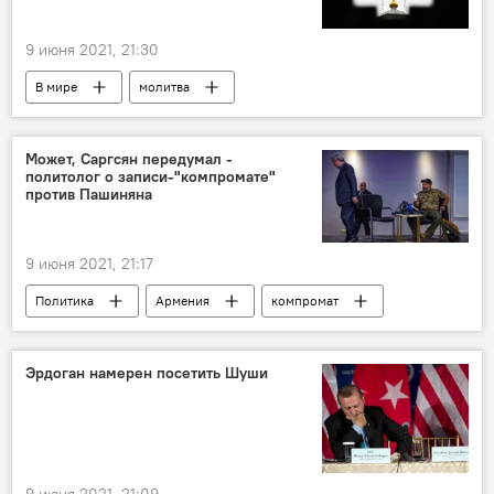
9 июня 2021, 21:30
В мире
молитва
Вознесение Господне
церковь
традиция
Может, Саргсян передумал -
политолог о записи-"компромате"
против Пашиняна
9 июня 2021, 21:17
Политика
Армения
компромат
Серж Саргсян
Новости Армения
выборы
Эрдоган намерен посетить Шуши
9 июня 2021, 21:09