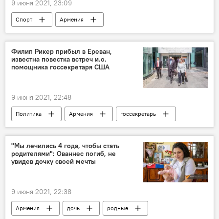
9 июня 2021, 23:09
Спорт
Армения
Нобель Арустамян
Европа
футбол
чемпионат
Филип Рикер прибыл в Ереван,
известна повестка встреч и.о.
помощника госсекретаря США
9 июня 2021, 22:48
Политика
Армения
госсекретарь
США
визит
"Мы лечились 4 года, чтобы стать
родителями": Ованнес погиб, не
увидев дочку своей мечты
9 июня 2021, 22:38
Армения
дочь
родные