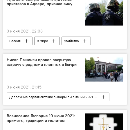
приставов в Адлере, признал вину
9 июня 2021, 22:03
Россия
В мире
убийство
Никол Пашинян провел закрытую
встречу с родными пленных в Гюмри
9 июня 2021, 21:45
Досрочные парламентские выборы в Армении 2021 - вся актуальная информация
Политика
Армения
Пашинян Никол
военнопленные
Вознесение Господне 10 июня 2021:
приметы, традиции и молитвы
родные
Гюмри
Новости Армения