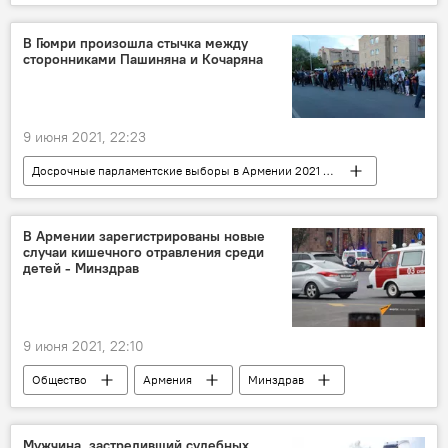
ребенок
война
В Гюмри произошла стычка между
сторонниками Пашиняна и Кочаряна
9 июня 2021, 22:23
Досрочные парламентские выборы в Армении 2021 - вся актуальная информация
Общество
Армения
Гюмри
сторонники
стычка
В Армении зарегистрированы новые
случаи кишечного отравления среди
Новости Армения
детей - Минздрав
9 июня 2021, 22:10
Общество
Армения
Минздрав
отравление
Мужчина, застреливший судебных