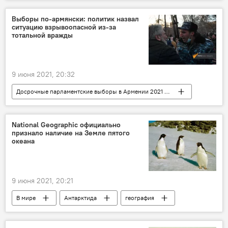
отставки
Выборы по-армянски: политик назвал
ситуацию взрывоопасной из-за
тотальной вражды
9 июня 2021, 20:32
Досрочные парламентские выборы в Армении 2021 - вся актуальная информация
Политика
Армения
Тер-Петросян Левон
команда
National Geographic официально
признало наличие на Земле пятого
Новости Армения
выборы
пожар
океана
9 июня 2021, 20:21
В мире
Антарктида
география