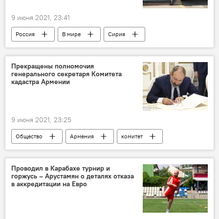
9 июня 2021, 23:41
Россия
В мире
Сирия
военные
Прекращены полномочия
генерального секретаря Комитета
кадастра Армении
9 июня 2021, 23:25
Общество
Армения
комитет
недвижимость
генсек
Новости Армения
Проводил в Карабахе турнир и
горжусь – Арустамян о деталях отказа
в аккредитации на Евро