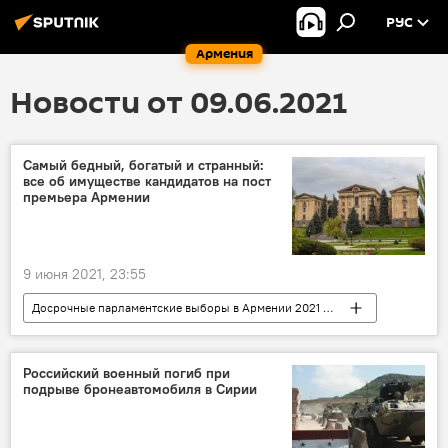
РУС
Армения
Новости от 09.06.2021
Самый бедный, богатый и странный:
все об имуществе кандидатов на пост
премьера Армении
9 июня 2021, 23:55
Досрочные парламентские выборы в Армении 2021 - вся актуальная информация
Общество
Армения
Политика
Новости Армения
кандидат
Российский военный погиб при
подрыве бронеавтомобиля в Сирии
Премьер
имущество