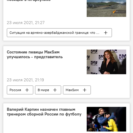
23 июля 2021, 21:27
Ситуация на армяно-азербайджанской границе: что происходит?
Общество
Армения
Политика
Гегаркуникская область
Новости Армения
Состояние певицы МакSим
улучшилось - представитель
омбудсмен
стрельба
граница
ситуация
23 июля 2021, 21:19
Россия
В мире
МакSим
состояние
Валерий Карпин назначен главным
тренером сборной России по футболу