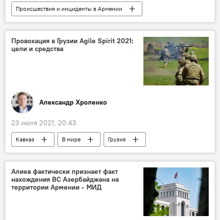
Происшествия и инциденты в Армении
Общество
Армения
вор в законе
залог
Новости Армения
Провокация в Грузии Agile Spirit 2021:
цели и средства
Александр Хроленко
23 июля 2021, 20:43
Кавказ
В мире
Грузия
НАТО
США
Колумнисты
провокация
Южный Кавказ
Алиев фактически признает факт
нахождения ВС Азербайджана на
территории Армении - МИД