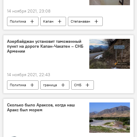
14 ноября 2021, 23:08
Политика
Капан
Степанаван
Иджеван
Новости Армения
выборы
Азербайджан установит таможенный
пункт на дороге Капан-Чакатен – СНБ
Армении
14 ноября 2021, 22:43
Политика
граница
СНБ
Новости Армения
Сколько было Араксов, когда наш
Аракс был морем