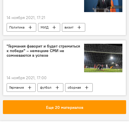
14 ноября 2021, 17:21
Политика
МИД
визит
Брюссель
Арарат Мирзоян
Новости Армения
"Германия фаворит и будет стремиться
к победе" – немецкие СМИ не
сомневаются в успехе
14 ноября 2021, 17:00
Германия
футбол
сборная
Новости Армения
Спорт
СМИ
Еще 20 материалов