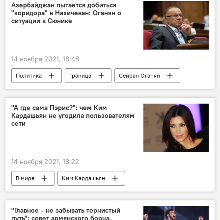
Азербайджан пытается добиться
"коридора" в Нахичеван: Оганян о
ситуации в Сюнике
14 ноября 2021, 18:48
Политика
граница
Сейран Оганян
Новости Армения
"А где сама Пэрис?": чем Ким
Кардашьян не угодила пользователям
сети
14 ноября 2021, 18:22
В мире
Ким Кардашьян
Пэрис Хилтон
шоу-бизнес
свадьба
"Главное - не забывать тернистый
путь": совет армянского борца,