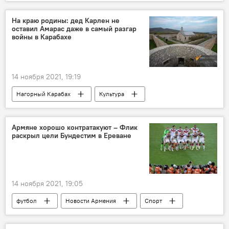
шоу-бизнес
На краю родины: дед Карлен не
оставил Амарас даже в самый разгар
войны в Карабахе
14 ноября 2021, 19:19
Нагорный Карабах
Культура
Новости Армения
монастырь Амарас
война
Армяне хорошо контратакуют – Флик
раскрыл цели Бундестим в Ереване
14 ноября 2021, 19:05
футбол
Новости Армения
Спорт