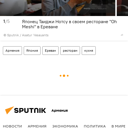
1
/5
Японец Таиджи Нотсу в своем ресторане "Oh
Meshi" в Ереване
© Sputnik / Asatur Yesayants
Армения
Япония
Ереван
ресторан
кухня
Армения
НОВОСТИ
АРМЕНИЯ
ЭКОНОМИКА
ПОЛИТИКА
В МИРЕ