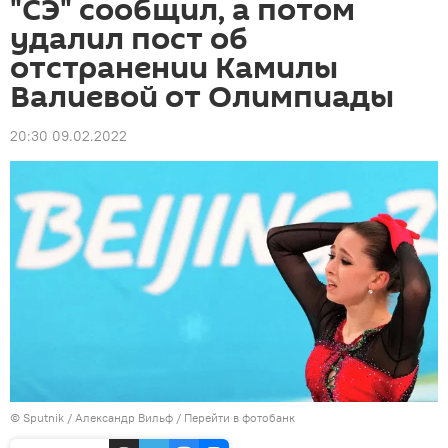
"СЭ" сообщил, а потом
удалил пост об
отстранении Камилы
Валиевой от Олимпиады
20:30 09.02.2022
© Sputnik / Александр Вильф
/
Перейти в фотобанк