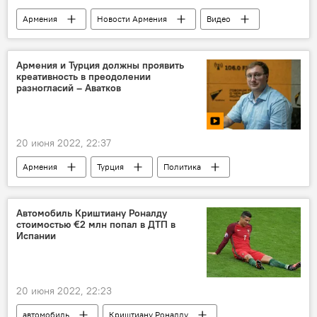
Армения
Новости Армения
Видео
Политика
оппозиция
шествие
митинг
Ереван
Армения и Турция должны проявить
креативность в преодолении
разногласий – Аватков
20 июня 2022, 22:37
Армения
Турция
Политика
Автомобиль Криштиану Роналду
стоимостью €2 млн попал в ДТП в
Испании
20 июня 2022, 22:23
автомобиль
Криштиану Роналду