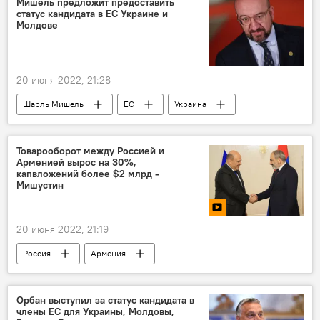
Мишель предложит предоставить
статус кандидата в ЕС Украине и
Молдове
20 июня 2022, 21:28
Шарль Мишель
ЕС
Украина
статус
В мире
Молдова
Товарооборот между Россией и
Арменией вырос на 30%,
капвложений более $2 млрд -
Мишустин
20 июня 2022, 21:19
Россия
Армения
Михаил Мишустин
Видео
товарооборот
Орбан выступил за статус кандидата в
члены ЕС для Украины, Молдовы,