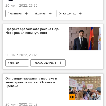
20 июня 2022, 23:30
Аналитика
Украина
Олаф Шольц
ЕС
Префект ереванского района Нор-
Норк решил покинуть пост
20 июня 2022, 23:12
Армения
Новости Армения
префект
пост
Политика
Общество
Оппозиция завершила шествие и
анонсировала митинг 24 июня в
Ереване
20 июня 2022, 22:52