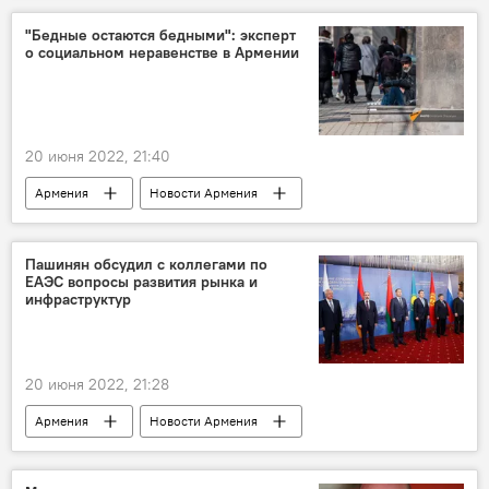
"Бедные остаются бедными": эксперт
о социальном неравенстве в Армении
20 июня 2022, 21:40
Армения
Новости Армения
Общество
бедность
Экономика
социальная сфера
Пашинян обсудил с коллегами по
ЕАЭС вопросы развития рынка и
инфраструктур
20 июня 2022, 21:28
Армения
Новости Армения
Политика
Пашинян Никол
ЕАЭС
развитие
рынок
инфраструктуры