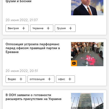
Грузии и Боснии
20 июня 2022, 21:07
Венгрия
Украина
Грузия
Босния и Герцеговина
ЕС
кандидат
Оппозиция устроила перформанс
перед офисом правящей партии в
Ереване
20 июня 2022, 20:51
Видео
оппозиция
офис
партия
Ереван
Политика
Армения
Новости Армения
В ООН заявили о готовности
расширять присутствие на Украине