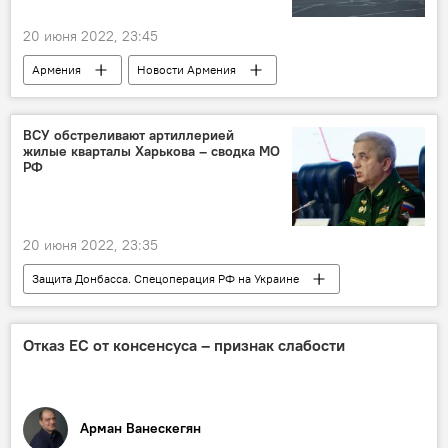
20 июня 2022, 23:45
Армения
Новости Армения
Общество
Ереван
женщина
наезд
ВСУ обстреливают артиллерией
жилые кварталы Харькова – сводка МО
РФ
20 июня 2022, 23:35
Защита Донбасса. Спецоперация РФ на Украине
В мире
Харьков
квартал
артиллерия
МО
РФ
Отказ ЕС от консенсуса – признак слабости
Сводка
Арман Ванескегян