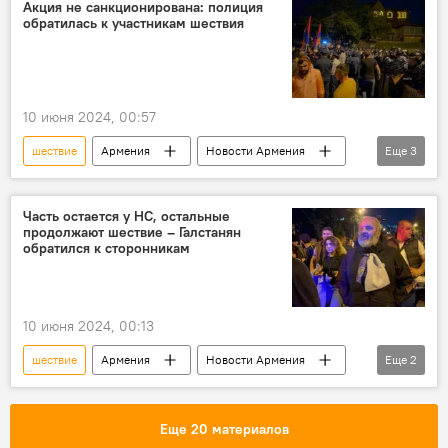
движение "Тавуш во имя Родины"
Ереван
Акция не санкционирована: полиция
обратилась к участникам шествия
10 июня 2024, 00:57
шествие
Армения
Новости Армения
Еще
3
акция
Политика
полиция
Часть остается у НС, остальные
продолжают шествие – Галстанян
обратился к сторонникам
10 июня 2024, 00:13
шествие
Армения
Новости Армения
Еще
2
Политика
архиепископ Баграт Галстанян
Еще 20 материалов