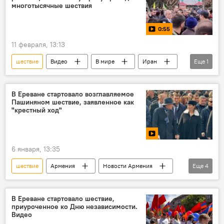
многотысячные шествия
0:55
11 февраля, 13:13
шествие
Видео
В мире
Иран
Еще
1
революция
В Ереване стартовало возглавляемое
Пашиняном шествие, заявленное как
"крестный ход"
6 января, 13:35
шествие
Армения
Новости Армения
Еще
4
Политика
Общество
Пашинян Никол
Видео
В Ереване стартовало шествие,
приуроченное ко Дню независимости.
Видео