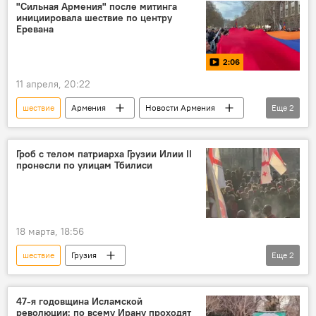
"Сильная Армения" после митинга
инициировала шествие по центру
Еревана
2:06
11 апреля, 20:22
шествие
Армения
Новости Армения
Еще
2
Общество
Видео
Гроб с телом патриарха Грузии Илии II
пронесли по улицам Тбилиси
18 марта, 18:56
шествие
Грузия
Еще
2
Католикос-Патриарх Всея Грузии Илия Второй
Видео
47-я годовщина Исламской
революции: по всему Ирану проходят