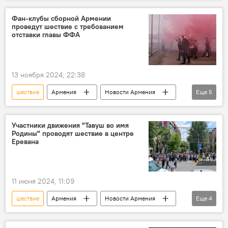
Спорт
болельщик
матч
Грузия
Фан-клубы сборной Армении
проведут шествие с требованием
отставки главы ФФА
13 ноября 2024, 22:38
шествие
Армения
Новости Армения
Еще
5
Общество
Политика
сборная
отставка
ФФА
Участники движения "Тавуш во имя
Родины" проводят шествие в центре
Еревана
11 июня 2024, 11:09
шествие
Армения
Новости Армения
Еще
4
Политика
Общество