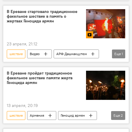
Новости Армения
Армения
Бессмертный Полк
Ереван
В Ереване стартовало традиционное
факельное шествие в память о
жертвах Геноцида армян
23 апреля, 21:12
шествие
Видео
АРФ Дашнакцутюн
Еще
1
Геноцид армян
В Ереване пройдет традиционное
факельное шествие памяти жертв
Геноцида армян
13 апреля, 20:19
шествие
Армения
Геноцид армян
Еще
2
Общество
Новости Армения