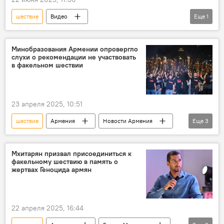
шествие
Видео
Еще
1
Армянская Апостольская церковь
Минобразования Армении опровергло
слухи о рекомендации не участвовать
в факельном шествии
23 апреля 2025, 10:51
шествие
Армения
Новости Армения
Еще
3
слухи
Политика
Общество
Мхитарян призвал присоединиться к
факельному шествию в память о
жертвах Геноцида армян
22 апреля 2025, 16:44