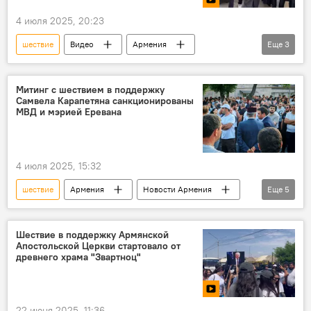
4 июля 2025, 20:23
шествие
Видео
Армения
Еще
3
Новости Армения
Ереван
Самвел Карапетян
Митинг с шествием в поддержку
Самвела Карапетяна санкционированы
МВД и мэрией Еревана
4 июля 2025, 15:32
шествие
Армения
Новости Армения
Еще
5
Политика
митинг
Самвел Карапетян
МВД
Шествие в поддержку Армянской
Апостольской Церкви стартовало от
мэрия Еревана
древнего храма "Звартноц"
22 июня 2025, 11:36