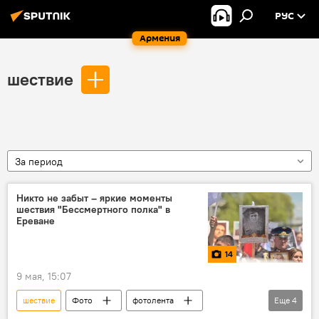
РУС
Армения
шествие
За период
Никто не забыт – яркие моменты
шествия "Бессмертного полка" в
Ереване
14
9 мая, 15:07
шествие
Фото
фотолента
Еще
4