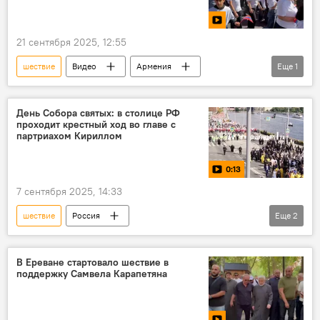
21 сентября 2025, 12:55
шествие
Видео
Армения
Еще
1
Новости Армения
День Собора святых: в столице РФ
проходит крестный ход во главе с
партриахом Кириллом
0:13
7 сентября 2025, 14:33
шествие
Россия
Еще
2
Патриарх Московский и всея Руси Кирилл
Видео
В Ереване стартовало шествие в
поддержку Самвела Карапетяна