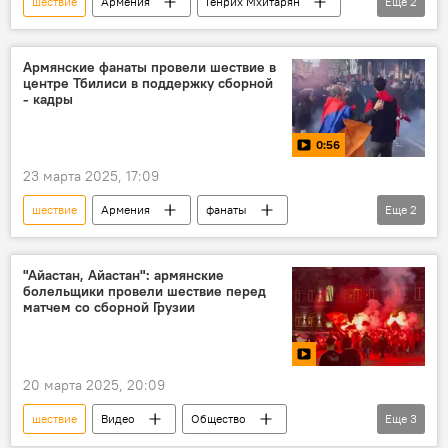
шествие
Армения
Генрих Мхитарян
Еще
2
Общество
Новости Армения
Армянские фанаты провели шествие в
центре Тбилиси в поддержку сборной
- кадры
0:56
23 марта 2025, 17:09
шествие
Армения
фанаты
Еще
2
футбол
Видео
"Айастан, Айастан": армянские
болельщики провели шествие перед
матчем со сборной Грузии
20 марта 2025, 20:09
шествие
Видео
Общество
Еще
3