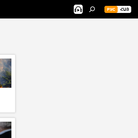
РУС
ՀԱՅ