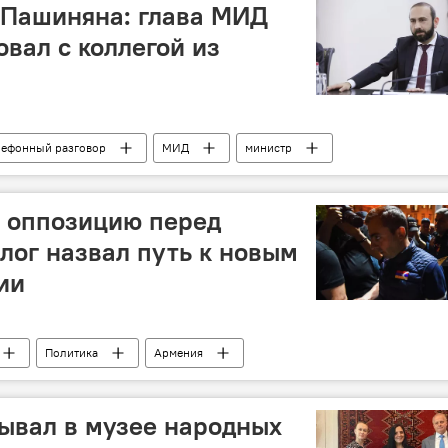
 Пашиняна: глава МИД
вал с коллегой из
лефонный разговор
МИД
министр
л оппозицию перед
лог назвал путь к новым
ии
Политика
Армения
ывал в музее народных