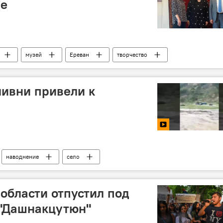
не
музей
Ереван
творчество
ивни привели к
наводнение
село
области отпустил под
 "Дашнакцутюн"