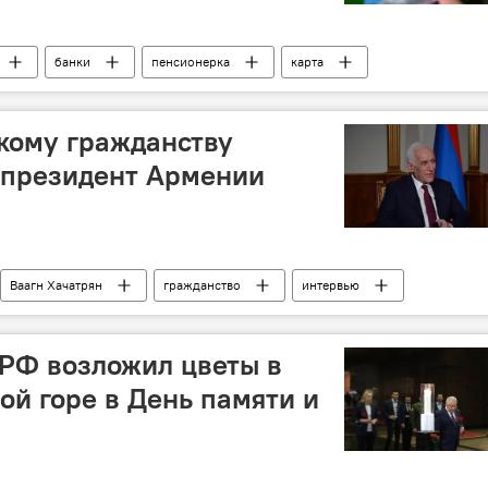
банки
пенсионерка
карта
ра
кому гражданству
 президент Армении
Ваагн Хачатрян
гражданство
интервью
РФ возложил цветы в
ой горе в День памяти и