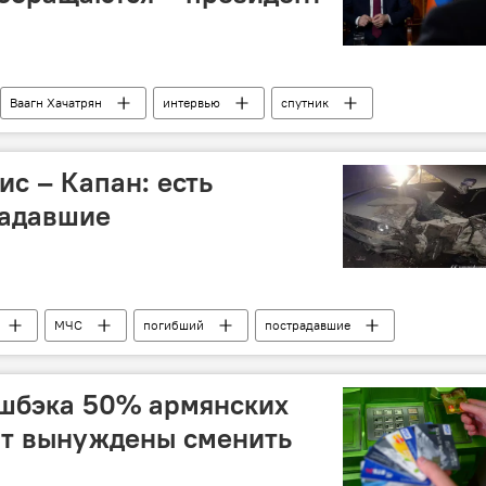
Ваагн Хачатрян
интервью
спутник
ис – Капан: есть
радавшие
МЧС
погибший
пострадавшие
ии
Сюник
ДТП
ешбэка 50% армянских
ут вынуждены сменить