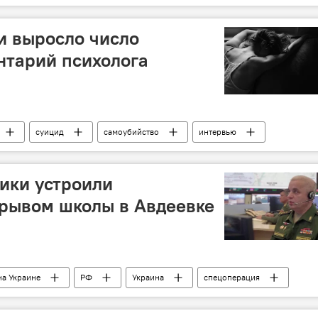
и выросло число
нтарий психолога
суицид
самоубийство
интервью
ики устроили
зрывом школы в Авдеевке
на Украине
РФ
Украина
спецоперация
а