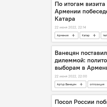
По итогам визита
Армении побеседо
Катара
22 июня 2022, 22:14
Армения
Катар
те
Арарат Мирзоян
Ванецян постави
дилеммой: полито
выборам в Армен
22 июня 2022, 22:00
Артур Ванецян
оппозиция
Посол России поб