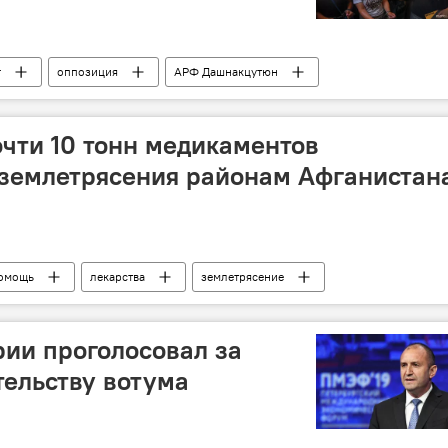
г
оппозиция
АРФ Дашнакцутюн
чти 10 тонн медикаментов
 землетрясения районам Афганистан
омощь
лекарства
землетрясение
ии проголосовал за
ельству вотума