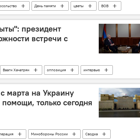
осольство
День памяти
цветы
ВОВ
ыты": президент
ожности встречи с
Ваагн Хачатрян
оппозиция
интервью
 с марта на Украину
 помощи, только сегодня
перация
Минобороны России
Сводка