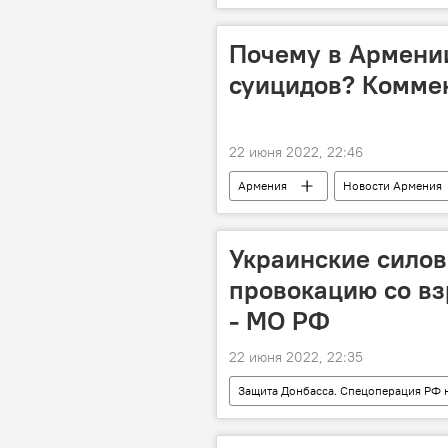
Почему в Армени
суицидов? Комме
22 июня 2022, 22:46
Армения
Новости Армения
психолог
Украинские силов
провокацию со в
- МО РФ
22 июня 2022, 22:35
Защита Донбасса. Спецоперация РФ 
Минобороны России
Сводк