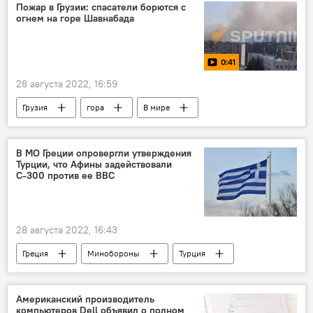
Пожар в Грузии: спасатели борются с
огнем на горе Шавнабада
0:41
28 августа 2022, 16:59
Грузия
гора
В мире
Видео
пожар
В МО Греции опровергли утверждения
Турции, что Афины задействовали
С-300 против ее ВВС
28 августа 2022, 16:43
Греция
Минобороны
Турция
ВВС
В мире
Американский производитель
компьютеров Dell объявил о полном