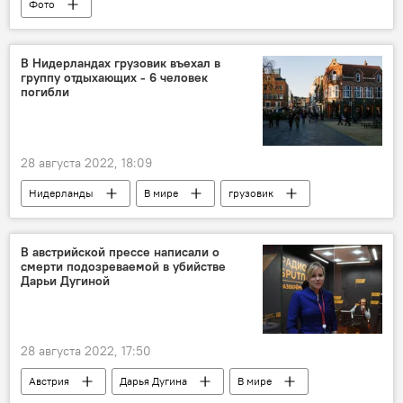
Фото
В Нидерландах грузовик въехал в
группу отдыхающих - 6 человек
погибли
28 августа 2022, 18:09
Нидерланды
В мире
грузовик
наезд
В австрийской прессе написали о
смерти подозреваемой в убийстве
Дарьи Дугиной
28 августа 2022, 17:50
Австрия
Дарья Дугина
В мире