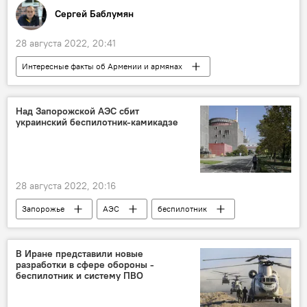
Сергей Баблумян
28 августа 2022, 20:41
Интересные факты об Армении и армянах
Колумнисты
Общество
Гоар Гаспарян
Сталин
армяне
Над Запорожской АЭС сбит
украинский беспилотник-камикадзе
28 августа 2022, 20:16
Запорожье
АЭС
беспилотник
В мире
В Иране представили новые
разработки в сфере обороны -
беспилотник и систему ПВО