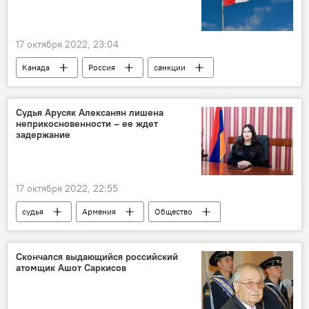
17 октября 2022, 23:04
Канада
Россия
санкции
В мире
телеканал
Судья Арусяк Алексанян лишена
неприкосновенности – ее ждет
задержание
17 октября 2022, 22:55
судья
Армения
Общество
Новости Армения
Арусяк Алексанян
задержание
Скончался выдающийся российский
атомщик Ашот Саркисов