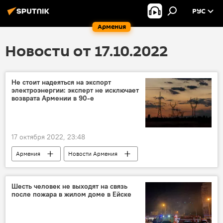
РУС
Армения
Новости от 17.10.2022
Не стоит надеяться на экспорт
электроэнергии: эксперт не исключает
возврата Армении в 90-е
17 октября 2022, 23:48
Армения
Новости Армения
энергетика
Армянская атомная электрическая станция
Шесть человек не выходят на связь
после пожара в жилом доме в Ейске
мнение
электроэнергия
эксперт
интервью
АЭС