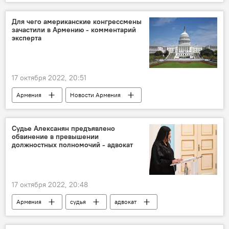
Новости Армения
Чемпионат мира
Для чего американские конгрессмены
зачастили в Армению - комментарий
эксперта
17 октября 2022, 20:51
Армения
Новости Армения
Политика
визит
интервью
США
эксперт
конгрессмен
Судье Алексанян предъявлено
обвинение в превышении
должностных полномочий - адвокат
17 октября 2022, 20:48
Армения
судья
адвокат
Политика
Новости Армения