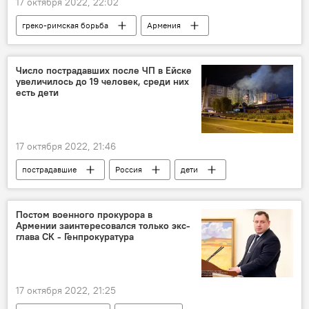
17 октября 2022, 22:02
греко-римская борьба
Армения
Спорт
Новости Армения
Чемпионат мира
Число пострадавших после ЧП в Ейске
увеличилось до 19 человек, среди них
есть дети
17 октября 2022, 21:46
пострадавшие
Россия
дети
ЧП
Постом военного прокурора в
Армении заинтересовался только экс-
глава СК - Генпрокуратура
17 октября 2022, 21:25