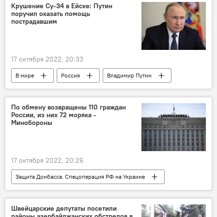
обвинение
Крушение Су-34 в Ейске: Путин
поручил оказать помощь
пострадавшим
17 октября 2022, 20:33
В мире
Россия
Владимир Путин
самолет
крушение
По обмену возвращены 110 граждан
России, из них 72 моряка -
Минобороны
17 октября 2022, 20:26
Защита Донбасса. Спецоперация РФ на Украине
обмен
военнопленные
Россия
Минобороны
Швейцарские депутаты посетили
районы азербайджанских обстрелов в