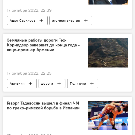
17 октября 2022, 22:39
Ашот Саркисов
атомная энергия
Россия
ученый
Земляные работы дороги Тех-
Корнидзор завершат до конца года -
вице-премьер Армении
17 октября 2022, 22:23
Армения
дорога
Политика
Новости Армения
вице-премьер
Геворг Тадевосян вышел в финал ЧМ
по греко-римской борьбе в Испании