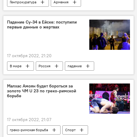
Генпрокуратура
Армения
Политика
Новости Армения
СК
Падение Су-34 в Ейске: поступили
первые данные о жертвах
17 октября 2022, 21:20
В мире
Россия
падение
жертвы
Малхас Амоян будет бороться за
золото ЧМ U 23 по греко-римской
борьбе
17 октября 2022, 21:07
греко-римская борьба
Спорт