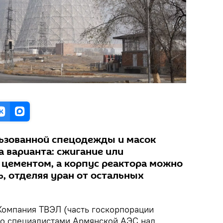
ьзованной спецодежды и масок
а варианта: сжигание или
а цементом, а корпус реактора можно
ь, отделяя уран от остальных
омпания ТВЭЛ (часть госкорпорации
 со специалистами Армянской АЭС над