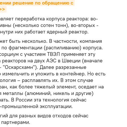
ении решение по обращению с 
>>
вляет переработка корпуса реактора: во-
вны (несколько сотен тонн), во-вторых -
внутри них работает ядерный реактор.
ет быть несколько. В частности, компания
 по фрагментации (распиливанию) корпуса.
сорциум с участием ТВЭЛ применяет эту
 реакторов на двух АЭС в Швеции (вначале
– "Оскарсхамн"). Далее разрезанные
измельчить и уложить в контейнер. Но есть
ология – расплавлять их. В этом случае
ан, как более тяжелый элемент, оседает на
я металлы (алюминий, никель и другие)
ть. В России эта технология сейчас
о-промышленной эксплуатации.
ий для разных видов отходов сейчас
 партнерами.