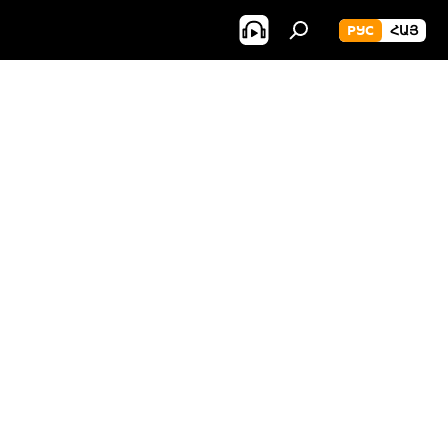
РУС
ՀԱՅ