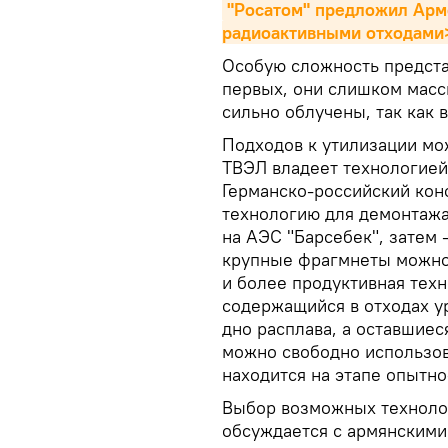
"Росатом" предложил Арм
радиоактивными отходами
Особую сложность предста
первых, они слишком масси
сильно облучены, так как 
Подходов к утилизации мож
ТВЭЛ владеет технологией
Германско-российский кон
технологию для демонтажа
на АЭС "Барсебек", затем 
крупные фрагмнеты можно 
и более продуктивная техн
содержащийся в отходах ур
дно расплава, а оставшиес
можно свободно использова
находится на этапе опытн
Выбор возможных технолог
обсуждается с армянскими