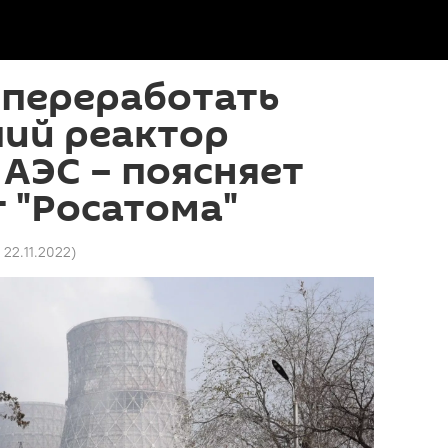
 переработать
ий реактор
АЭС – поясняет
 "Росатома"
 22.11.2022
)