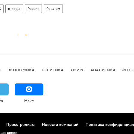
С
отходы
Россия
Росатом
Я
ЭКОНОМИКА
ПОЛИТИКА
В МИРЕ
АНАЛИТИКА
ФОТО
am
Макс
Пресс-релизы
Новости компаний
Политика конфиденциал
ная связь