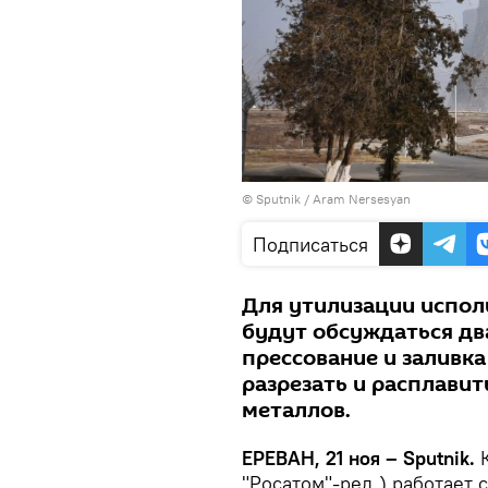
© Sputnik / Aram Nersesyan
Подписаться
Для утилизации испол
будут обсуждаться дв
прессование и заливк
разрезать и расплавит
металлов.
ЕРЕВАН, 21 ноя – Sputnik.
К
"Росатом"-ред.) работает