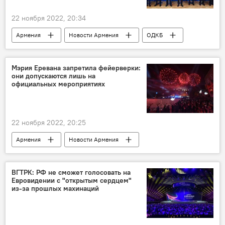
22 ноября 2022, 20:34
Армения
Новости Армения
ОДКБ
Заседание
Мэрия Еревана запретила фейерверки:
они допускаются лишь на
официальных мероприятиях
22 ноября 2022, 20:25
Армения
Новости Армения
Общество
фейерверк
мэрия
Ереван
ВГТРК: РФ не сможет голосовать на
Евровидении с "открытым сердцем"
из-за прошлых махинаций