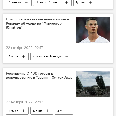
Армения
Новости Армения
Турция
Сирия
Политика
Пришло время искать новый вызов –
Роналду об уходе из "Манчестер
Юнайтед"
22 ноября 2022, 22:17
В мире
Криштиану Роналду
футбол
Спорт
"Манчестер Юнайтед"
Российские С-400 готовы к
использованию в Турции – Хулуси Акар
22 ноября 2022, 22:12
В мире
Турция
ЗРК