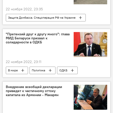
22 ноября 2022, 23:35
Защита Донбасса. Спецоперация РФ на Украине
В мире
Украина
Россия
Вооруженные силы
"Претензий друг к другу много": глава
МИД Беларуси призвал к
солидарности в ОДКБ
22 ноября 2022, 23:11
В мире
Политика
ОДКБ
Беларусь
МИД
Внедрение всеобщей декларации
приведет к частичному оттоку
капитала из Армении - Макарян