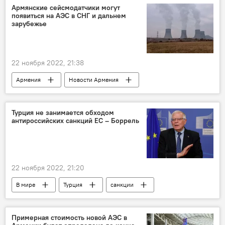
пленный
ООН
кадры
Армянские сейсмодатчики могут
появиться на АЭС в СНГ и дальнем
расправа
Донбасс
зарубежье
22 ноября 2022, 21:38
Армения
Новости Армения
Общество
АЭС
СНГ
Турция не занимается обходом
антироссийских санкций ЕС – Боррель
22 ноября 2022, 21:20
В мире
Турция
санкции
Жозеп Боррель
Примерная стоимость новой АЭС в