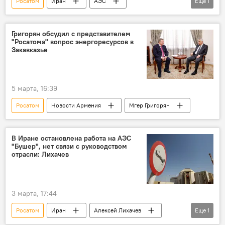
Росатом
Иран
АЭС
Еще
1
Алексей Лихачев
Григорян обсудил с представителем
"Росатома" вопрос энергоресурсов в
Закавказье
5 марта, 16:39
Росатом
Новости Армения
Мгер Григорян
В Иране остановлена работа на АЭС
"Бушер", нет связи с руководством
отрасли: Лихачев
3 марта, 17:44
Росатом
Иран
Алексей Лихачев
Еще
1