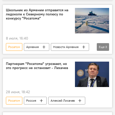
Защита Донбасса. Спецоперация РФ на Украине
Россия
судно
Школьник из Армении отправится на
ледоколе к Северному полюсу по
конкурсу "Росатома"
8 июля, 16:40
Росатом
Армения
Новости Армения
Еще
3
школьники
Общество
ледокол
Партнерам "Росатома" угрожают, но
это прогресс не остановит - Лихачев
28 июня, 18:42
Росатом
Россия
Алексей Лихачев