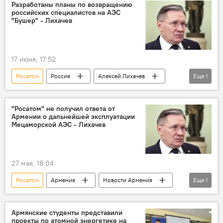
Разработаны планы по возвращению
российских специалистов на АЭС
"Бушер" - Лихачев
17 июня, 17:52
Росатом
Россия
Алексей Лихачев
Еще
1
Иран
"Росатом" не получил ответа от
Армении о дальнейшей эксплуатации
Мецаморской АЭС - Лихачев
27 мая, 18:04
Росатом
Армения
Новости Армения
Еще
1
АЭС
Армянские студенты представили
проекты по атомной энергетике на