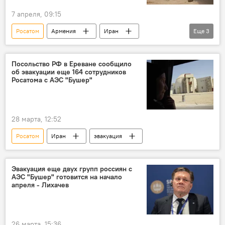
7 апреля, 09:15
Росатом
Армения
Иран
Еще
3
Россия
эвакуация
Политика
Новости Армения
Посольство РФ в Ереване сообщило
об эвакуации еще 164 сотрудников
Росатома с АЭС "Бушер"
28 марта, 12:52
Росатом
Иран
эвакуация
Эвакуация еще двух групп россиян с
АЭС "Бушер" готовится на начало
апреля - Лихачев
26 марта, 15:36