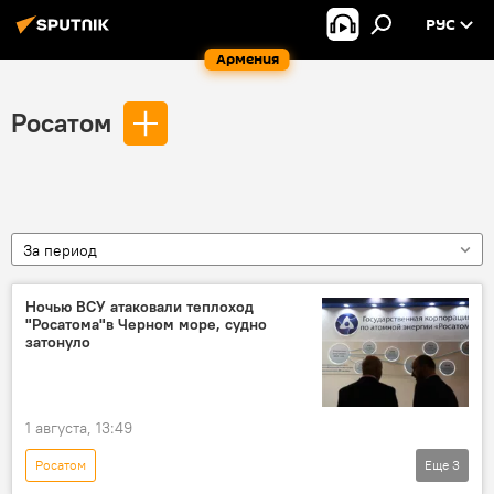
РУС
Армения
Росатом
За период
Ночью ВСУ атаковали теплоход
"Росатома"в Черном море, судно
затонуло
1 августа, 13:49
Росатом
Еще
3