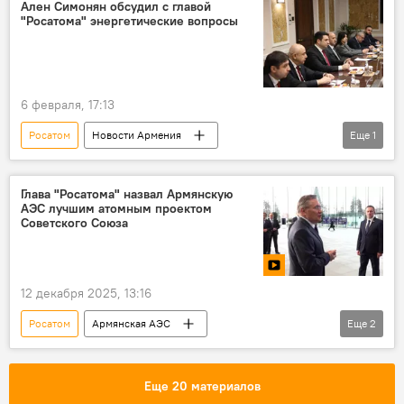
Ален Симонян обсудил с главой
"Росатома" энергетические вопросы
6 февраля, 17:13
Росатом
Новости Армения
Еще
1
Ален Симонян
переговоры
Глава "Росатома" назвал Армянскую
АЭС лучшим атомным проектом
Советского Союза
12 декабря 2025, 13:16
Росатом
Армянская АЭС
Еще
2
Алексей Лихачев
Новости Армения
Видео
Еще 20 материалов