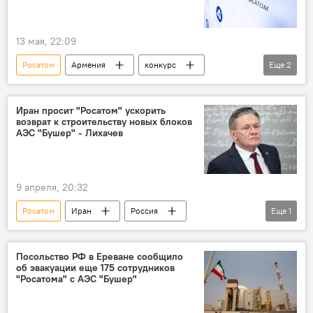
13 мая, 22:09
Росатом
Армения
конкурс
Еще
2
Общество
Новости Армения
Иран просит "Росатом" ускорить
возврат к строительству новых блоков
АЭС "Бушер" - Лихачев
9 апреля, 20:32
Росатом
Иран
Россия
Еще
1
Алексей Лихачев
Посольство РФ в Ереване сообщило
об эвакуации еще 175 сотрудников
"Росатома" с АЭС "Бушер"