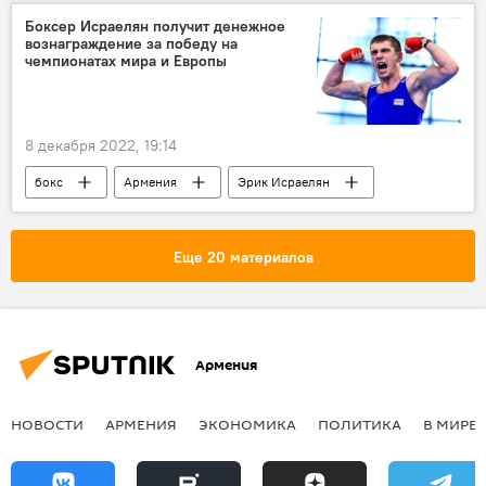
парламент
фракция
Боксер Исраелян получит денежное
вознаграждение за победу на
чемпионатах мира и Европы
8 декабря 2022, 19:14
бокс
Армения
Эрик Исраелян
Спорт
Новости Армения
Еще 20 материалов
Армения
НОВОСТИ
АРМЕНИЯ
ЭКОНОМИКА
ПОЛИТИКА
В МИРЕ