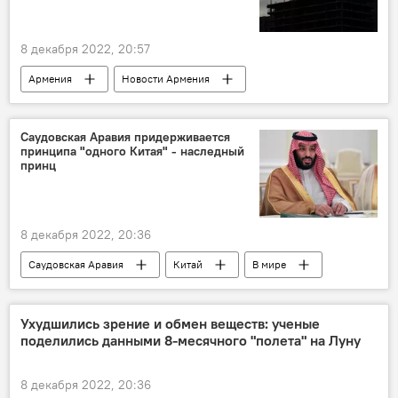
8 декабря 2022, 20:57
Армения
Новости Армения
стройплощадка
наказание
строительство
Общество
Саудовская Аравия придерживается
принципа "одного Китая" - наследный
интервью
принц
8 декабря 2022, 20:36
Саудовская Аравия
Китай
В мире
Ухудшились зрение и обмен веществ: ученые
поделились данными 8-месячного "полета" на Луну
8 декабря 2022, 20:36