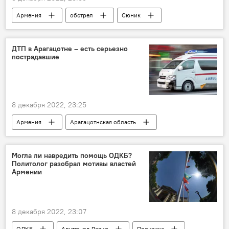
Армения
обстрел
Сюник
ВС Азербайджана
граница
ДТП в Арагацотне – есть серьезно
пострадавшие
8 декабря 2022, 23:25
Армения
Арагацотнская область
Происшествия и инциденты в Армении
ДТП
МЧС
Могла ли навредить помощь ОДКБ?
Политолог разобрал мотивы властей
Армении
8 декабря 2022, 23:07
ОДКБ
Арутюнов Давид
Политика