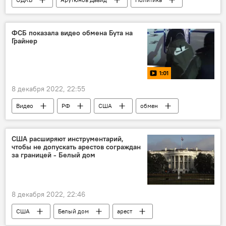
Армения
помощь
ФСБ показала видео обмена Бута на
Грайнер
1:01
8 декабря 2022, 22:55
Видео
РФ
США
обмен
США расширяют инструментарий,
чтобы не допускать арестов сограждан
за границей - Белый дом
8 декабря 2022, 22:46
США
Белый дом
арест