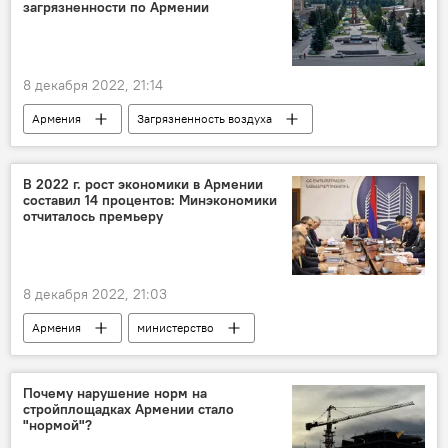
загрязненности по Армении
8 декабря 2022, 21:14
Армения
Загрязненность воздуха
область
Ереван
В 2022 г. рост экономики в Армении
составил 14 процентов: Минэкономики
отчиталось премьеру
8 декабря 2022, 21:03
Армения
министерство
Экономика
Новости Армения
премьер-министр
Почему нарушение норм на
стройплощадках Армении стало
"нормой"?