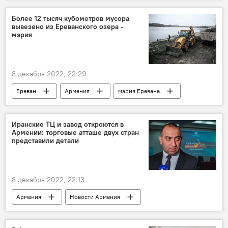
гражданин
Более 12 тысяч кубометров мусора
вывезено из Ереванского озера -
мэрия
8 декабря 2022, 22:29
Ереван
Армения
мэрия Еревана
озеро
Иранские ТЦ и завод откроются в
Армении: торговые атташе двух стран
представили детали
8 декабря 2022, 22:13
Армения
Новости Армения
Экономика
Иран
торговля
завод
торговый центр