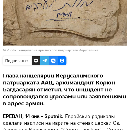
© Photo : канцелярия армянского патриархата Иерусалима
Подписаться
Глава канцелярии Иерусалимского
патриархата ААЦ, архимандрит Корюн
Багдасарян отметил, что инцидент не
сопровождался угрозами или заявлениями
в адрес армян.
ЕРЕВАН, 14 янв - Sputnik.
Еврейские радикалы
сделали надписи на иврите на стенах церкви Св.
Акопянц в Иерусалиме: "Смерть арабам", "Смерть