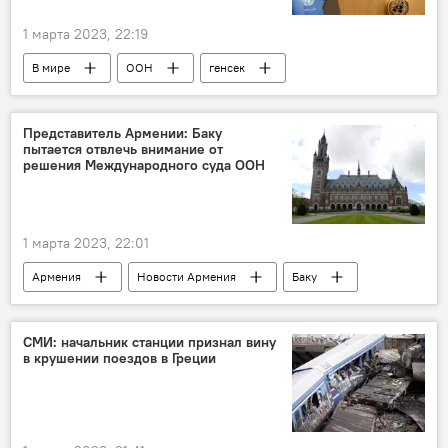
1 марта 2023, 22:19
В мире
ООН
генсек
коронавирус
Представитель Армении: Баку
пытается отвлечь внимание от
решения Международного суда ООН
1 марта 2023, 22:01
Армения
Новости Армения
Баку
Политика
решение
суд
ООН
СМИ: начальник станции признал вину
в крушении поездов в Греции