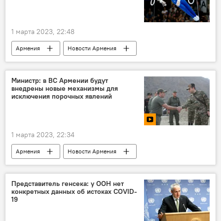
1 марта 2023, 22:48
Армения
Новости Армения
Общество
Спорт
финал
Кубок мира
Доха
Министр: в ВС Армении будут
внедрены новые механизмы для
исключения порочных явлений
1 марта 2023, 22:34
Армения
Новости Армения
Политика
Общество
ВС Армении
Представитель генсека: у ООН нет
конкретных данных об истоках COVID-
19