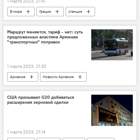
1 марта 2023, 21:41
В мире
Греция
станция
СМИ
начальник
крушение
поезд
Маршрут меняется, тариф - нет։ суть
предложенных властями Армении
"транспортных" поправок
1 марта 2023, 21:32
Армения
Новости Армения
транспорт
маршрут
США призывают G20 добиваться
расширения зерновой сделки
1 марта 2023, 21:14