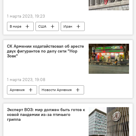
1 марта 2023, 19:23
В мире
США
Иран
дипломат
уран
СК Армении ходатайствовал об аресте
двух фигурантов по делу сети "Нор
Зовк"
1 марта 2023, 19:08
Армения
Новости Армения
Общество
арест
сеть
"Нор Зовк"
СК
Эксперт ВОЗ: мир должен быть готов к
новой пандемии из-за птичьего
гриппа