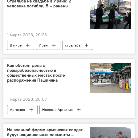
Стрельба на свадьбе в Иране: 2
человека погибли, 5 – ранены
1 марта 2023, 20:23
В мире
Иран
стрельба
свадьба
Как обстоят дела с
пожаробезопасностью в
общественных местах после
распоряжения Пашиняна
1 марта 2023, 20:07
Армения
Новости Армения
безопасность
На военной форме армянских солдат
будут национальные элементы –