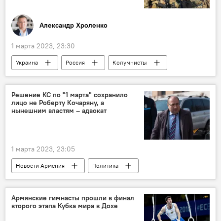
Александр Хроленко
1 марта 2023, 23:30
Украина
Россия
Колумнисты
Политика
В мире
Решение КС по "1 марта" сохранило
лицо не Роберту Кочаряну, а
нынешним властям – адвокат
1 марта 2023, 23:05
Новости Армения
Политика
дело 1 марта
Роберт Кочарян
Пашинян Никол
Армянские гимнасты прошли в финал
второго этапа Кубка мира в Дохе