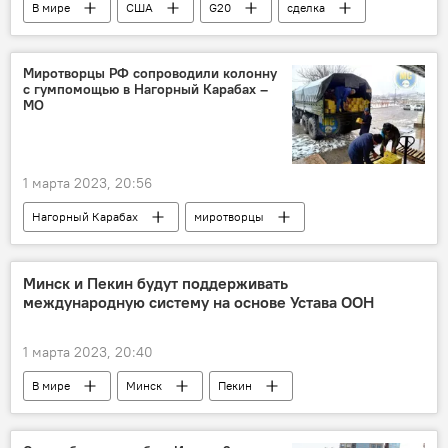
В мире
США
G20
сделка
Миротворцы РФ сопроводили колонну
с гумпомощью в Нагорный Карабах –
МО
1 марта 2023, 20:56
Нагорный Карабах
миротворцы
РФ
Гумпомощь
МО
Минск и Пекин будут поддерживать
международную систему на основе Устава ООН
1 марта 2023, 20:40
В мире
Минск
Пекин
устав
ООН