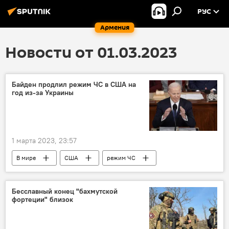
РУС
Армения
Новости от 01.03.2023
Байден продлил режим ЧС в США на
год из-за Украины
1 марта 2023, 23:57
В мире
США
режим ЧС
Украина
Джо Байден
Бесславный конец "бахмутской
фортеции" близок