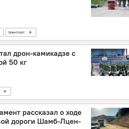
транспорт
тал дрон-камикадзе с
ой 50 кг
мент рассказал о ходе
вой дороги Шамб-Лцен-