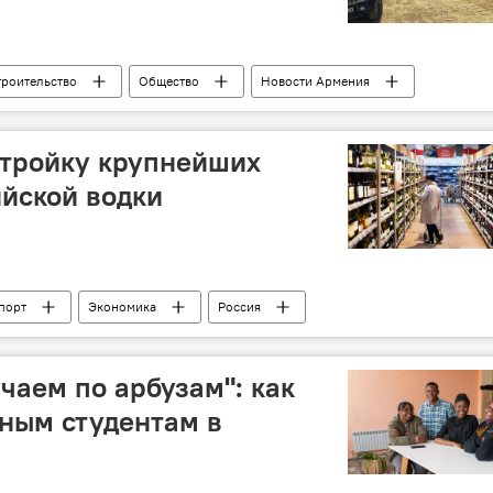
троительство
Общество
Новости Армения
 тройку крупнейших
йской водки
порт
Экономика
Россия
чаем по арбузам": как
ным студентам в