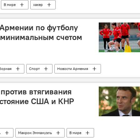
В мире
хакер
 Армении по футболу
с минимальным счетом
борная
Спорт
Новости Армения
против втягивания
остояние США и КНР
А
Макрон Эммануэль
В мире