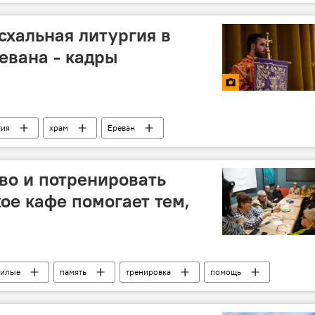
схальная литургия в
евана - кадры
гия
храм
Ереван
во и потренировать
ое кафе помогает тем,
илые
память
тренировка
помощь