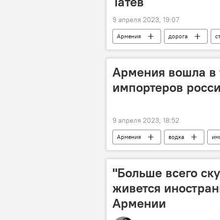
Татев
9 апреля 2023, 19:07
Армения
дорога
с
Армения вошла в
импортеров росси
9 апреля 2023, 18:52
Армения
водка
им
Новости Армения
"Больше всего ску
живется иностран
Армении