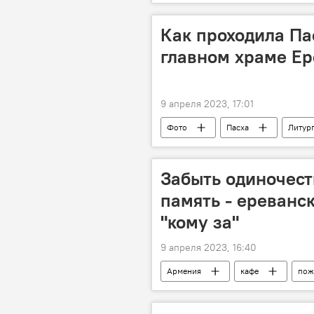
Как проходила Па
главном храме Ер
9 апреля 2023, 17:01
Фото
Пасха
Литур
Забыть одиночест
память - ереванск
"кому за"
9 апреля 2023, 16:40
Армения
кафе
пож