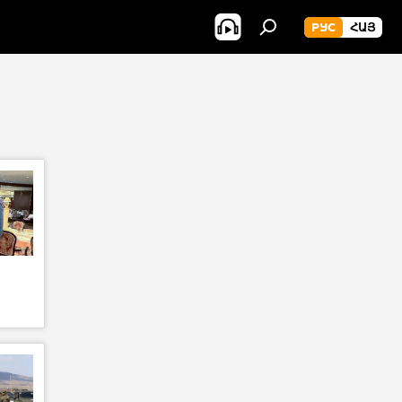
РУС
ՀԱՅ