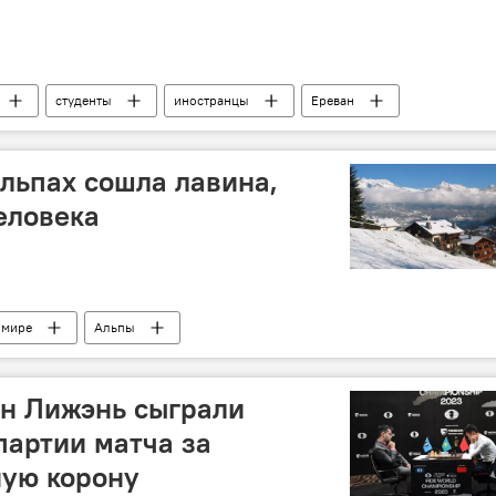
студенты
иностранцы
Ереван
льпах сошла лавина,
еловека
 мире
Альпы
н Лижэнь сыграли
партии матча за
ую корону