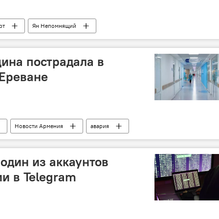
рт
Ян Непомнящий
ина пострадала в
 Ереване
Новости Армения
авария
один из аккаунтов
и в Telegram