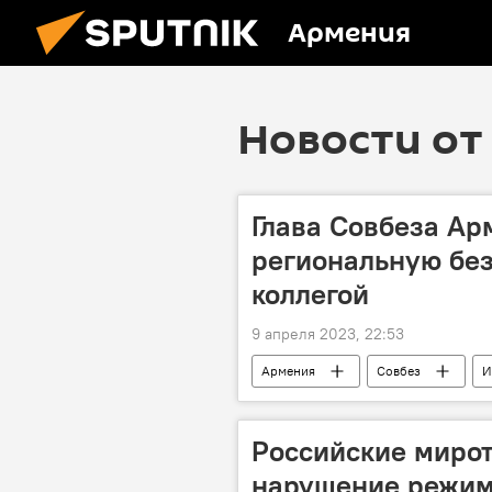
Армения
Новости от 
Глава Совбеза Ар
региональную без
коллегой
9 апреля 2023, 22:53
Армения
Совбез
И
Российские миро
нарушение режим