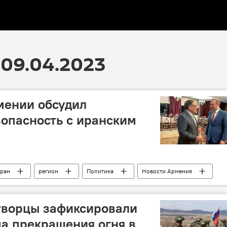
09.04.2023
мении обсудил
опасность с иранским
ран
регион
Политика
Новости Армения
творцы зафиксировали
а прекращения огня в