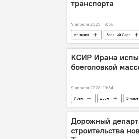
транспорта
9 апреля 2023, 19:56
Армения
Верхний Ларс
КСИР Ирана испы
боеголовкой масс
9 апреля 2023, 19:34
Иран
дрон
В мире
Дорожный департа
строительства но