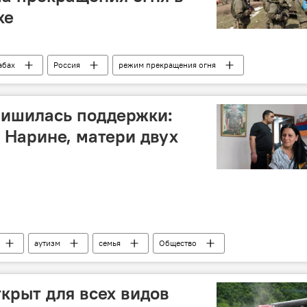
хе
абах
Россия
режим прекращения огня
 лишилась поддержки:
 Нарине, матери двух
аутизм
семья
Общество
ткрыт для всех видов