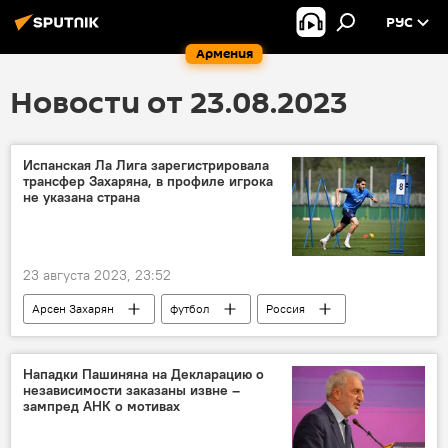
РУС
Армения
Новости от 23.08.2023
Испанская Ла Лига зарегистрировала
трансфер Захаряна, в профиле игрока
не указана страна
23 августа 2023, 23:52
Арсен Захарян
футбол
Россия
Испания
Нападки Пашиняна на Декларацию о
независимости заказаны извне –
зампред АНК о мотивах