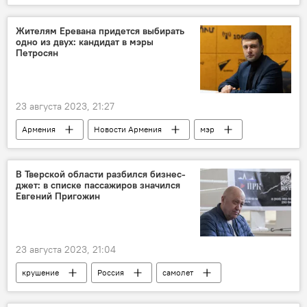
Россия
Жителям Еревана придется выбирать
одно из двух: кандидат в мэры
Петросян
23 августа 2023, 21:27
Армения
Новости Армения
мэр
выборы
выборы в Совет старейшин
Совет старейшин
Ереван
жители
В Тверской области разбился бизнес-
джет: в списке пассажиров значился
кандидат
Общество
Политика
Евгений Пригожин
23 августа 2023, 21:04
крушение
Россия
самолет