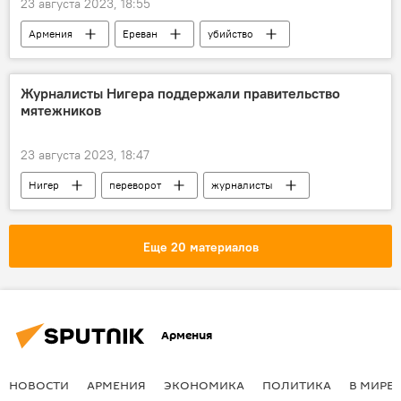
23 августа 2023, 18:55
Армения
Ереван
убийство
Следственный комитет
Происшествия и инциденты в Ереване
Журналисты Нигера поддержали правительство
мятежников
23 августа 2023, 18:47
Нигер
переворот
журналисты
поддержка
Еще 20 материалов
Армения
НОВОСТИ
АРМЕНИЯ
ЭКОНОМИКА
ПОЛИТИКА
В МИРЕ