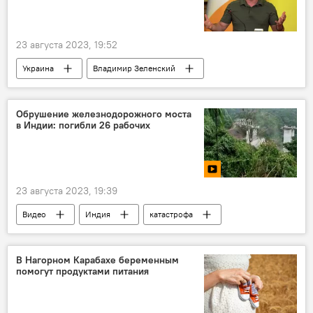
23 августа 2023, 19:52
Украина
Владимир Зеленский
США
президентские выборы
Обрушение железнодорожного моста
в Индии: погибли 26 рабочих
23 августа 2023, 19:39
Видео
Индия
катастрофа
железная дорога
В мире
погибшие
В Нагорном Карабахе беременным
помогут продуктами питания