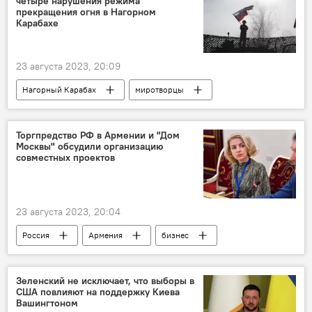
четыре нарушения режима
прекращения огня в Нагорном
Карабахе
23 августа 2023, 20:09
Нагорный Карабах
миротворцы
РФ
нарушения
режим прекращения огня
Торгпредство РФ в Армении и "Дом
Москвы" обсудили организацию
совместных проектов
23 августа 2023, 20:04
Россия
Армения
бизнес
Экономика
проект
Зеленский не исключает, что выборы в
США повлияют на поддержку Киева
Вашингтоном