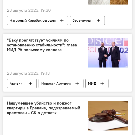
23 августа 2023, 19:30
Нагорный Карабах сегодня
беременная
поддержка
продукты питания
гигиена
программа
"Баку препятствует усилиям по
установлению стабильности": глава
МИД РА польскому коллеге
23 августа 2023, 19:13
Армения
Новости Армения
МИД
Южный Кавказ
Польша
Нагорный Карабах
Лачинский коридор
Нашумевшее убийство и поджог
квартиры в Ереване, подозреваемый
Азербайджан
Баку
арестован - СК о деталях