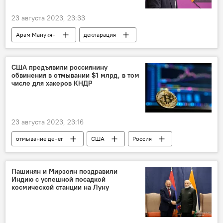
23 августа 2023, 23:33
Арам Манукян
декларация
независимость
Армения
Политика
США предъявили россиянину
обвинения в отмывании $1 млрд, в том
числе для хакеров КНДР
23 августа 2023, 23:16
отмывание денег
США
Россия
КНДР
хакер
Пашинян и Мирзоян поздравили
Индию с успешной посадкой
космической станции на Луну