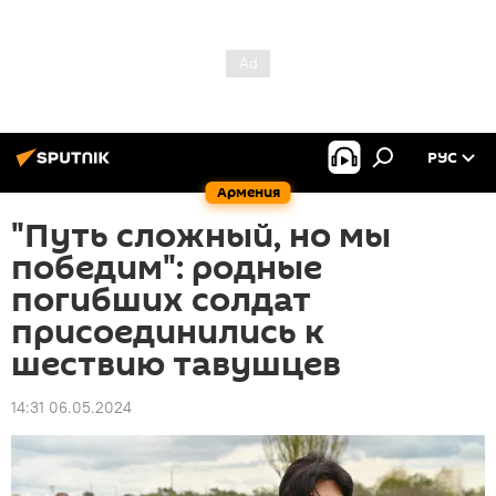
РУС
Армения
"Путь сложный, но мы
победим": родные
погибших солдат
присоединились к
шествию тавушцев
14:31 06.05.2024