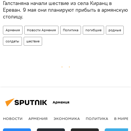
Галстаняна начали шествие из села Киранц в
Ереван. 9 мая они планируют прибыть в армянскую
столицу.
Армения
Новости Армения
Политика
погибшие
родные
солдаты
шествие
Армения
НОВОСТИ
АРМЕНИЯ
ЭКОНОМИКА
ПОЛИТИКА
В МИРЕ