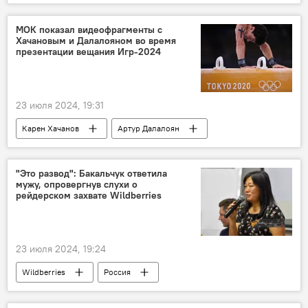
FlyOne Armenia
авиация
МОК показал видеофрагменты с
Хачановым и Далалояном во время
презентации вещания Игр-2024
23 июля 2024, 19:31
Карен Хачанов
Артур Далалоян
Международный олимпийский комитет
Спорт
"Это развод": Бакальчук ответила
мужу, опровергнув слухи о
рейдерском захвате Wildberries
23 июля 2024, 19:24
Wildberries
Россия