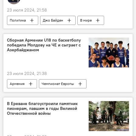
23 июля 2024, 21:58
Политика
Джо Байден
В мире
Белый дом
Сборная Армении U18 по баскетболу
победила Молдову на ЧЕ и сыграет с
Азербайджаном
23 июля 2024, 21:38
Армения
Чемпионат Европы
баскетбол
Спорт
Новости Армения
В Ереване благоустроили памятник
пионерам, павшим в годы Великой
Отечественной войны