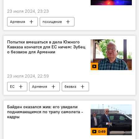
23 июля 2024, 23:23
Армения
похищение
происшествие
Новости Армения
Попытки вмешаться в дела Южного
Кавказа кончатся для ЕС ничем: Зубец
о безвизе для Армении
23 июля 2024, 22:59
ЕС
Армения
безвиз
соглашение о безвизовом режиме
безвизовый въезд
безвизовый режим
Байден оказался жив: его увидели
поднимающимся по трапу самолета -
Sputnik
Видео
кадры
0:49