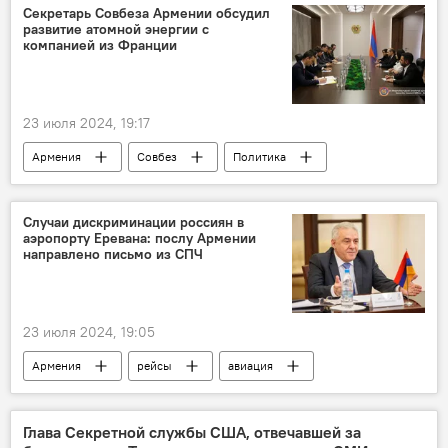
Секретарь Совбеза Армении обсудил
развитие атомной энергии с
компанией из Франции
23 июля 2024, 19:17
Армения
Совбез
Политика
Франция
компания
Новости Армения
Случаи дискриминации россиян в
аэропорту Еревана: послу Армении
направлено письмо из СПЧ
23 июля 2024, 19:05
Армения
рейсы
авиация
Россия
Вагаршак Арутюнян
Глава Секретной службы США, отвечавшей за