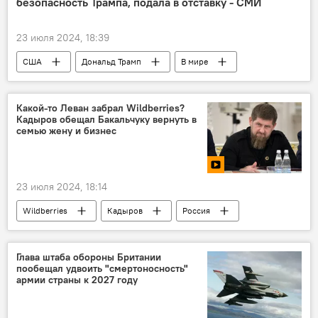
безопасность Трампа, подала в отставку - СМИ
23 июля 2024, 18:39
США
Дональд Трамп
В мире
Какой-то Леван забрал Wildberries?
Кадыров обещал Бакальчуку вернуть в
семью жену и бизнес
23 июля 2024, 18:14
Wildberries
Кадыров
Россия
бизнес
семья
Глава штаба обороны Британии
пообещал удвоить "смертоносность"
армии страны к 2027 году