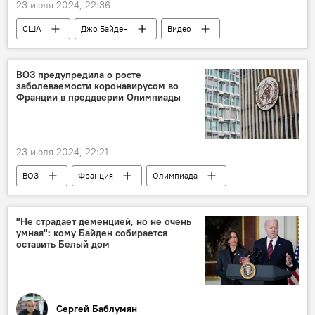
23 июля 2024, 22:36
США
Джо Байден
Видео
ВОЗ предупредила о росте
заболеваемости коронавирусом во
Франции в преддверии Олимпиады
23 июля 2024, 22:21
ВОЗ
Франция
Олимпиада
коронавирус
В мире
"Не страдает деменцией, но не очень
умная": кому Байден собирается
оставить Белый дом
Сергей Баблумян