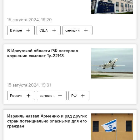
15 августа 2024, 19:20
В мире
США
санкции
хуситы
компания
судно
В Иркутской области РФ потерпел
крушение самолет Ту-22М3
15 августа 2024, 19:01
Россия
самолет
РФ
Израиль назвал Армению и ряд других
стран потенциально опасными для его
граждан