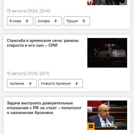
15 августа 2024, 23:40
В мире
Анкара
Турция
МИД
Багдад
Стрельба в армянском селе: ранены
староста и его сын – СМИ
15 августа 2024, 23:15
Армения
Новости Армения
Общество
стрельба
село
Задача выстроить доверительные
отношения с РФ не стоит – политолог
о назначении Арсеняна