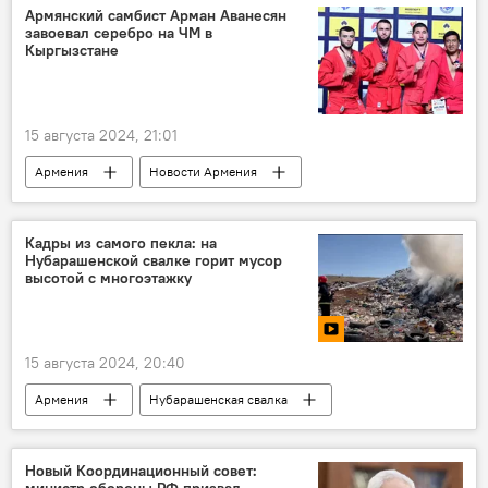
Новости Армения
Армянский самбист Арман Аванесян
завоевал серебро на ЧМ в
Кыргызстане
15 августа 2024, 21:01
Армения
Новости Армения
Общество
самбисты
ЧМ
Кыргызстан
серебро
Кадры из самого пекла: на
Нубарашенской свалке горит мусор
высотой с многоэтажку
15 августа 2024, 20:40
Армения
Нубарашенская свалка
отходы
Новый Координационный совет:
министр обороны РФ призвал