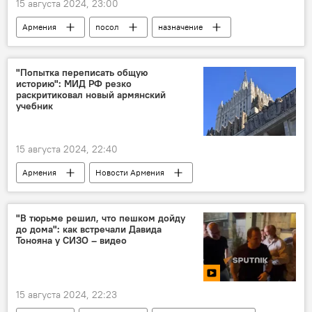
15 августа 2024, 23:00
Армения
посол
назначение
Гурген Арсенян
Политика
Новости Армения
"Попытка переписать общую
историю": МИД РФ резко
раскритиковал новый армянский
учебник
15 августа 2024, 22:40
Армения
Новости Армения
Россия
РФ
история
Политика
МИД
учебники
"В тюрьме решил, что пешком дойду
до дома": как встречали Давида
Тонояна у СИЗО – видео
15 августа 2024, 22:23