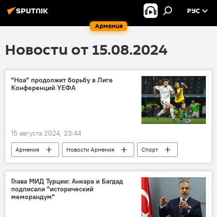
РУС
Армения
Новости от 15.08.2024
"Ноа" продолжит борьбу в Лиге
Конференций УЕФА
15 августа 2024, 23:44
Армения
Новости Армения
Спорт
Общество
Лига конференций
УЕФА
Глава МИД Турции: Анкара и Багдад
подписали "исторический
меморандум"