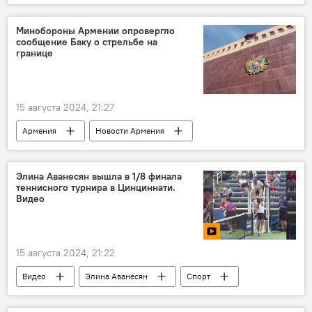
Политика
Общество
Давид Тоноян
СИЗО
Минобороны Армении опровергло
сообщение Баку о стрельбе на
границе
15 августа 2024, 21:27
Армения
Новости Армения
Ситуация на армяно-азербайджанской границе: что происходит?
Политика
Общество
Минобороны
Элина Аванесян вышла в 1/8 финала
теннисного турнира в Цинциннати.
Баку
сообщение
стрельба
Видео
граница
15 августа 2024, 21:22
Видео
Элина Аванесян
Спорт
Общество
турнир
Армения