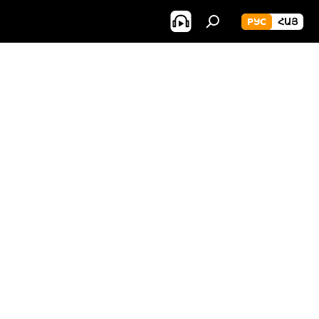
РУС
ՀԱՅ