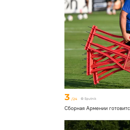
3
/24
© Sputnik
Сборная Армении готовится