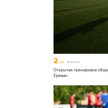
2
/24
© Sputnik
Открытая тренировка сбор
Еревaн