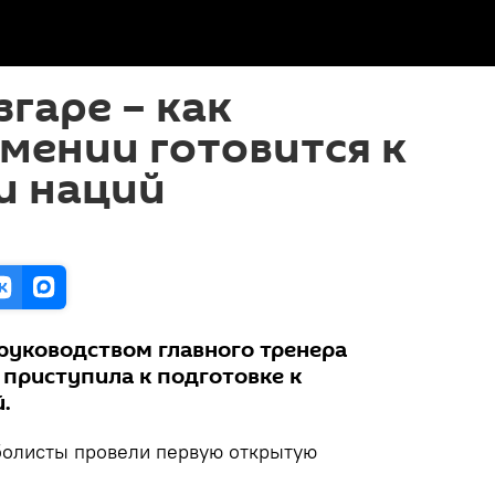
згаре – как
мении готовится к
и наций
руководством главного тренера
 приступила к подготовке к
.
болисты провели первую открытую