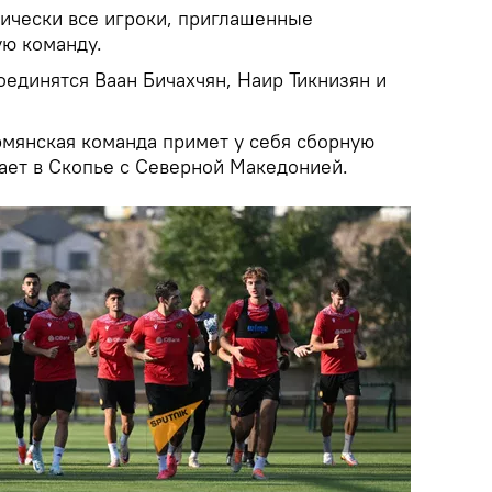
тически все игроки, приглашенные
ю команду.
оединятся Ваан Бичахчян, Наир Тикнизян и
рмянская команда примет у себя сборную
рает в Скопье с Северной Македонией.