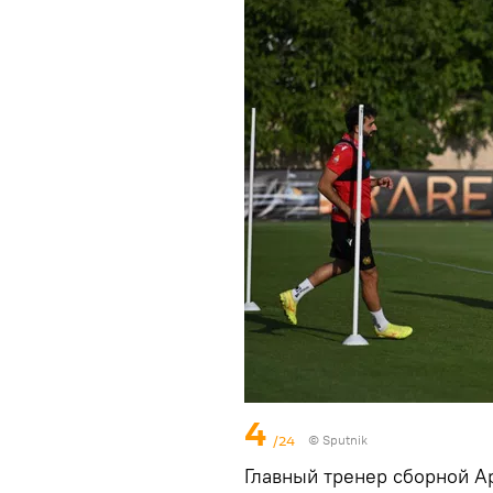
4
/24
© Sputnik
Главный тренер сборной А