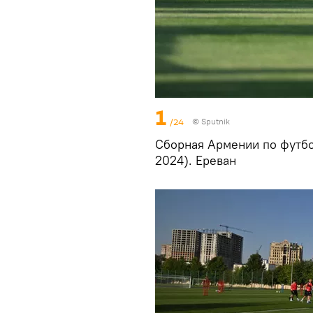
1
/24
© Sputnik
Сборная Армении по футбо
2024). Еревaн