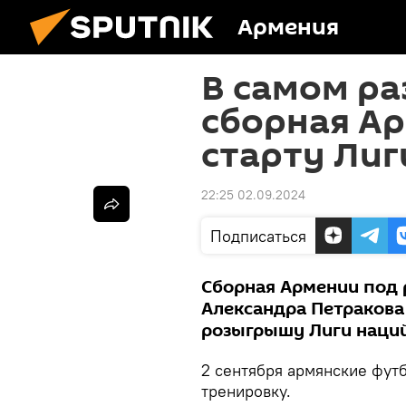
Армения
В самом ра
сборная Ар
старту Лиг
22:25 02.09.2024
Подписаться
Сборная Армении под 
Александра Петракова
розыгрышу Лиги наций
2 сентября армянские фут
тренировку.