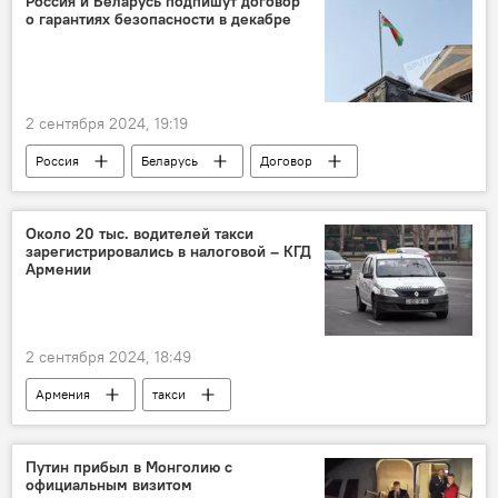
Россия и Беларусь подпишут договор
о гарантиях безопасности в декабре
2 сентября 2024, 19:19
Россия
Беларусь
Договор
Около 20 тыс. водителей такси
зарегистрировались в налоговой – КГД
Армении
2 сентября 2024, 18:49
Армения
такси
Комитет госдоходов
Общество
Новости Армения
Путин прибыл в Монголию с
официальным визитом