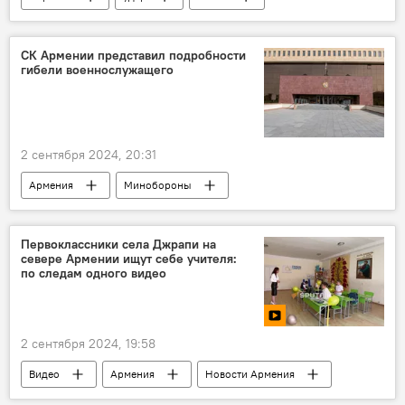
В мире
СК Армении представил подробности
гибели военнослужащего
2 сентября 2024, 20:31
Армения
Минобороны
военнослужащий
Политика
Новости Армения
Первоклассники села Джрапи на
севере Армении ищут себе учителя:
по следам одного видео
2 сентября 2024, 19:58
Видео
Армения
Новости Армения
Ширак
село
школа