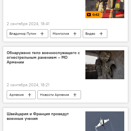
0:42
2 сентября 2024, 18:41
Владимир Путин
Монголия
Видео
визит
Обнаружено тело военнослужащего с
огнестрельным ранением – МО
Армении
2 сентября 2024, 18:21
Армения
Новости Армения
Общество
МО
тело
военнослужащий
ранение
Швейцария и Франция проведут
военные учения