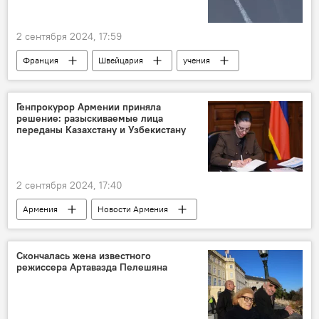
2 сентября 2024, 17:59
Франция
Швейцария
учения
Генпрокурор Армении приняла
решение: разыскиваемые лица
переданы Казахстану и Узбекистану
2 сентября 2024, 17:40
Армения
Новости Армения
Политика
Общество
Казахстан
Узбекистан
Генпрокурор
Скончалась жена известного
режиссера Артавазда Пелешяна