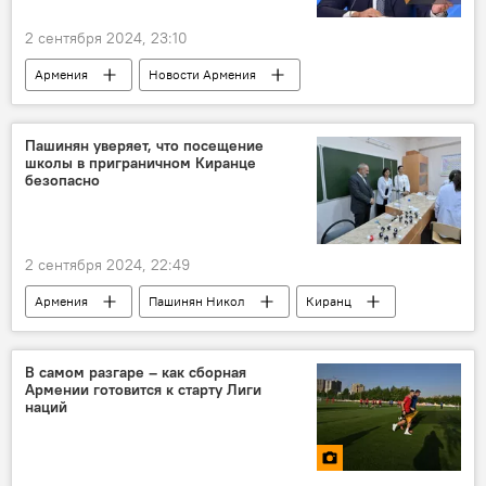
2 сентября 2024, 23:10
Армения
Новости Армения
Политика
Пашинян Никол
Мирный договор
Баку
Пашинян уверяет, что посещение
школы в приграничном Киранце
безопасно
2 сентября 2024, 22:49
Армения
Пашинян Никол
Киранц
Политика
Новости Армения
В самом разгаре – как сборная
Армении готовится к старту Лиги
наций