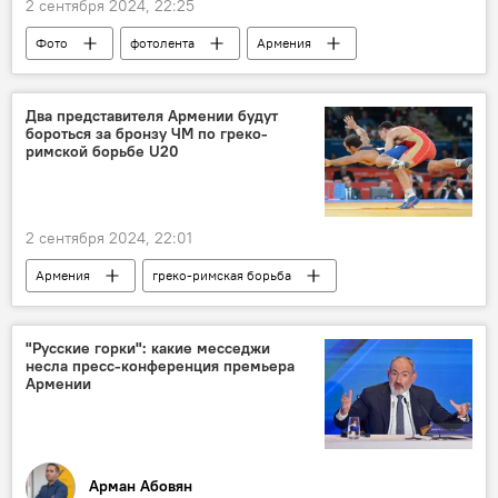
2 сентября 2024, 22:25
Фото
фотолента
Армения
футбол
сборная
Два представителя Армении будут
бороться за бронзу ЧМ по греко-
римской борьбе U20
2 сентября 2024, 22:01
Армения
греко-римская борьба
Спорт
Чемпионат мира
Новости Армения
"Русские горки": какие месседжи
несла пресс-конференция премьера
Армении
Арман Абовян