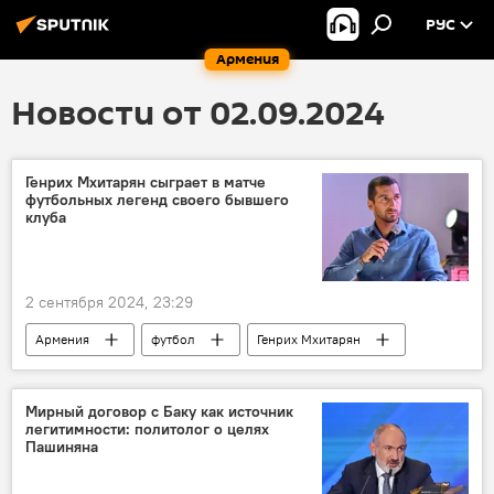
РУС
Армения
Новости от 02.09.2024
Генрих Мхитарян сыграет в матче
футбольных легенд своего бывшего
клуба
2 сентября 2024, 23:29
Армения
футбол
Генрих Мхитарян
Спорт
Новости Армения
Мирный договор с Баку как источник
легитимности: политолог о целях
Пашиняна