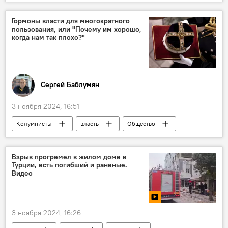
Россия
Спорт
Армения
Новости Армения
Гормоны власти для многократного
пользования, или "Почему им хорошо,
когда нам так плохо?"
Сергей Баблумян
3 ноября 2024, 16:51
Колумнисты
власть
Общество
Взрыв прогремел в жилом доме в
Турции, есть погибший и раненые.
Видео
3 ноября 2024, 16:26