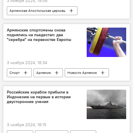
3 ноября 2024, 19:06
Армянская Апостольская церковь
Католикос Всех армян Гарегин II
Общество
Армения
Новости Армения
Армянские спортсмены снова
поднялись на пьедестал: два
"серебра" на первенстве Европы
3 ноября 2024, 18:34
Спорт
Армения
Новости Армения
тяжелая атлетика
Российские корабли прибыли в
Индонезию на первые в истории
двусторонние учения
3 ноября 2024, 18:15