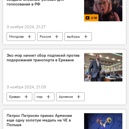
Арарат
раскопки
реставрация
голосования в РФ
2:18
3 ноября 2024, 21:27
Молдова
Россия
выборы
Видео
Экс-мэр начнет сбор подписей против
подорожания транспорта в Ереване
3 ноября 2024, 21:09
Ереван
мэр
Армения
Новости Армения
транспорт
Айк Марутян
Петрос Петросян принес Армении
еще одну золотую медаль на ЧЕ в
Польше