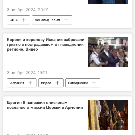
3 ноября 2024, 20:01
США
Дональд Трамп
Камала Харрис
выборы
Короля и королеву Испании забросали
грязью в пострадавшем от наводнения
регионе. Видео
3 ноября 2024, 19:21
Испания
Видео
наводнение
король
королева
Гарегин II направил епископам
послание о миссии Церкви в Армении