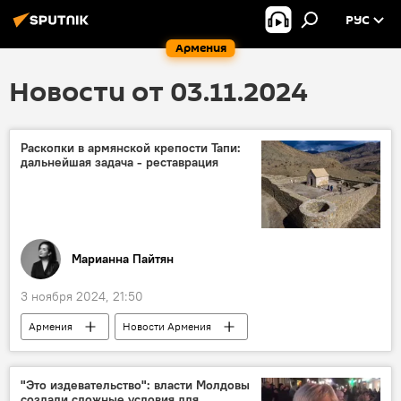
РУС
Армения
Новости от 03.11.2024
Раскопки в армянской крепости Тапи:
дальнейшая задача - реставрация
Марианна Пайтян
3 ноября 2024, 21:50
Армения
Новости Армения
Колумнисты
археологи
археология
крепость
замок
"Это издевательство": власти Молдовы
создали сложные условия для