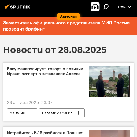
РУС
Армения
Заместитель официального представителя МИД России
проводит брифинг
Новости от 28.08.2025
Баку манипулирует, говоря о позиции
Ирана: эксперт о заявлениях Алиева
28 августа 2025, 23:07
Армения
Новости Армения
Азербайджан
Иран
коммуникации
Истребитель F-16 разбился в Польше: