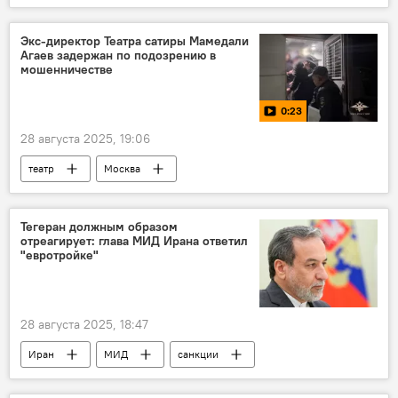
Йемен
В мире
Экс-директор Театра сатиры Мамедали
Агаев задержан по подозрению в
мошенничестве
0:23
28 августа 2025, 19:06
театр
Москва
Тегеран должным образом
отреагирует: глава МИД Ирана ответил
"евротройке"
28 августа 2025, 18:47
Иран
МИД
санкции
В мире