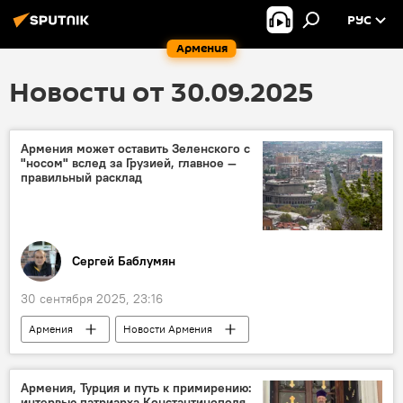
РУС
Армения
Новости от 30.09.2025
Армения может оставить Зеленского с
"носом" вслед за Грузией, главное —
правильный расклад
Сергей Баблумян
30 сентября 2025, 23:16
Армения
Новости Армения
Колумнисты
Армения, Турция и путь к примирению:
интервью патриарха Константинополя