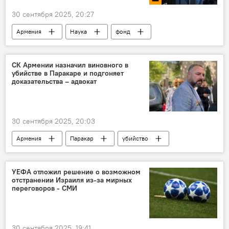
30 сентября 2025, 20:27
Армения
Наука
фонд
министр
Общество
Новости Армения
СК Армении назначил виновного в
убийстве в Паракаре и подгоняет
доказательства – адвокат
30 сентября 2025, 20:03
Армения
Паракар
убийство
Политика
Новости Армения
УЕФА отложил решение о возможном
отстранении Израиля из-за мирных
переговоров - СМИ
30 сентября 2025, 19:41