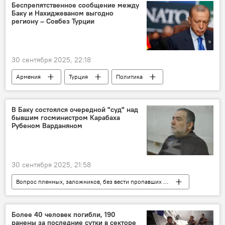
Беспрепятственное сообщение между
Баку и Нахиджеваном выгодно
региону – Совбез Турции
30 сентября 2025, 22:18
Армения
Турция
Политика
сообщение
Новости Армения
В Баку состоялся очередной "суд" над
бывшим госминистром Карабаха
Рубеном Варданяном
30 сентября 2025, 21:58
Вопрос пленных, заложников, без вести пропавших и погибших в Карабахе
Армения
Рубен Варданян
Политика
Новости Армения
Более 40 человек погибли, 190
ранены за последние сутки в секторе