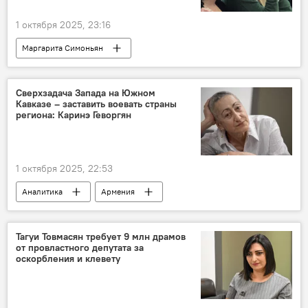
1 октября 2025, 23:16
Маргарита Симоньян
Сверхзадача Запада на Южном
Кавказе – заставить воевать страны
региона: Каринэ Геворгян
1 октября 2025, 22:53
Аналитика
Армения
Новости Армения
Политика
Карине Геворкян
Южный Кавказ
Тагуи Товмасян требует 9 млн драмов
от провластного депутата за
Запад
оскорбления и клевету