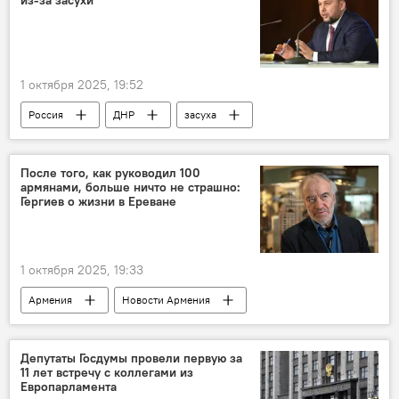
из-за засухи
1 октября 2025, 19:52
Россия
ДНР
засуха
После того, как руководил 100
армянами, больше ничто не страшно:
Гергиев о жизни в Ереване
1 октября 2025, 19:33
Армения
Новости Армения
Валерий Гергиев
Культура
музыка
дирижер
Депутаты Госдумы провели первую за
11 лет встречу с коллегами из
Европарламента