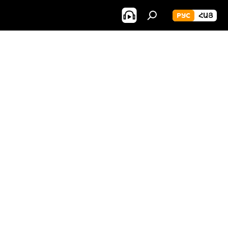
РУС
ՀԱՅ