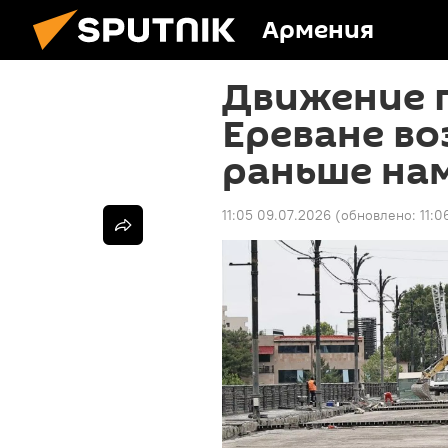
Армения
Движение п
Ереване во
раньше на
11:05 09.07.2026
(обновлено:
11:0