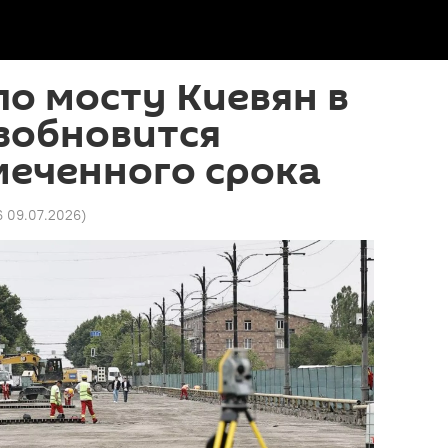
о мосту Киевян в
зобновится
меченного срока
6 09.07.2026
)