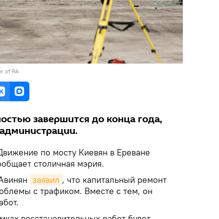
er of RA
остью завершится до конца года,
 администрации.
вижение по мосту Киевян в Ереване
сообщает столичная мэрия.
 Авинян
заявил
, что капитальный ремонт
облемы с трафиком. Вместе с тем, он
абот.
амках восстановительных работ будет