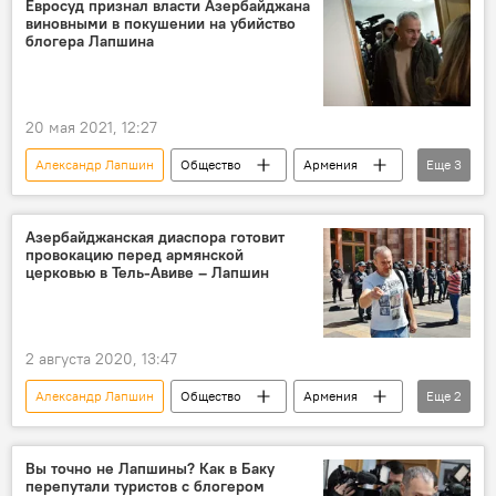
Евросуд признал власти Азербайджана
виновными в покушении на убийство
блогера Лапшина
20 мая 2021, 12:27
Александр Лапшин
Общество
Армения
Еще
3
В мире
Азербайджан
убийство
Азербайджанская диаспора готовит
провокацию перед армянской
церковью в Тель-Авиве – Лапшин
2 августа 2020, 13:47
Александр Лапшин
Общество
Армения
Еще
2
Израиль
армяне
Вы точно не Лапшины? Как в Баку
перепутали туристов с блогером