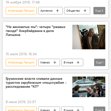
19 ноября 2019, 17:48
Александр Лапшин
Армения
Общество
Еще
2
Иордания
блогер
"Не виноватые мы": четыре "ржавых
гвоздя" Азербайджана в деле
Лапшина
15 июля 2019, 16:34
Александр Лапшин
Кавказ
В мире
Еще
1
Азербайджан
Грузинские власти сливали данные
туристов зарубежным спецслужбам -
расследование "КП"
8 июня 2019, 22:57
Александр Лапшин
Кавказ
В мире
Еще
8