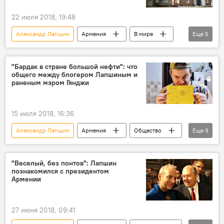
22 июля 2018, 19:48
Александр Лапшин
Армения
В мире
Еще
5
Культура
Уругвай
статья
мир
блогер
"Бардак в стране большой нефти": что
общего между блогером Лапшиным и
раненым мэром Гянджи
15 июля 2018, 16:36
Александр Лапшин
Армения
Общество
Еще
9
В мире
Политика
Гянджа
убийство
покушение
проблема
"Веселый, без понтов": Лапшин
познакомился с президентом
мэр
блогер
нефть
Армении
27 июня 2018, 09:41