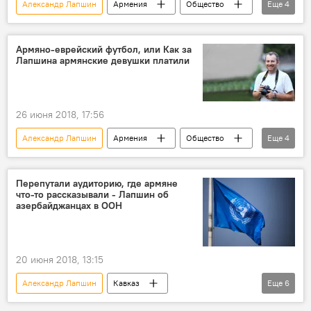
Александр Лапшин
Армения
Общество
Еще
4
В мире
Политика
Вашингтон
Армен Саркисян
Армяно-еврейский футбол, или Как за
Лапшина армянские девушки платили
26 июня 2018, 17:56
Александр Лапшин
Армения
Общество
Еще
4
В мире
Израиль
Новости Армения
блогер
Перепутали аудиторию, где армяне
что-то рассказывали - Лапшин об
азербайджанцах в ООН
20 июня 2018, 13:15
Александр Лапшин
Кавказ
Еще
6
Нагорный Карабах
Армения