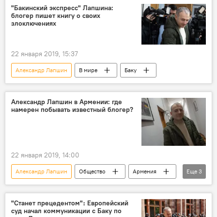
город
республика
"Бакинский экспресс" Лапшина:
блогер пишет книгу о своих
Новости Армения
интервью
злоключениях
блогер
впечатление
22 января 2019, 15:37
Александр Лапшин
В мире
Баку
Александр Лапшин в Армении: где
намерен побывать известный блогер?
22 января 2019, 14:00
Александр Лапшин
Общество
Армения
Еще
3
визит
Новости Армения
блогер
"Станет прецедентом"։ Европейский
суд начал коммуникации с Баку по