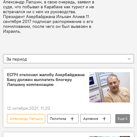
Александр Лапшин, в свою очередь, заявил в
суде, что побывал в Карабахе как турист и не
встречался ни с кем из руководства.
Президент Азербайджана Ильхам Алиев 11
сентября 2017 подписал распоряжение о его
помиловании, после чего он был вывезен в
Израиль.
За период
ЕСПЧ отклонил жалобу Азербайджана:
Баку должен выплатить блогеру
Лапшину компенсацию
12 октября 2021, 11:20
Александр Лапшин
Политика
Армения
Еще
5
Общество
Баку
ЕСПЧ
Новости Армения
блогер