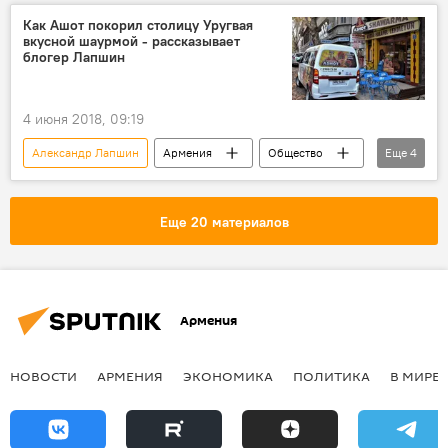
В мире
ООН
блогер
Как Ашот покорил столицу Уругвая
вкусной шаурмой - рассказывает
секрет
блогер Лапшин
4 июня 2018, 09:19
Александр Лапшин
Армения
Общество
Еще
4
В мире
Культура
Уругвай
шаурма
Еще 20 материалов
Армения
НОВОСТИ
АРМЕНИЯ
ЭКОНОМИКА
ПОЛИТИКА
В МИРЕ