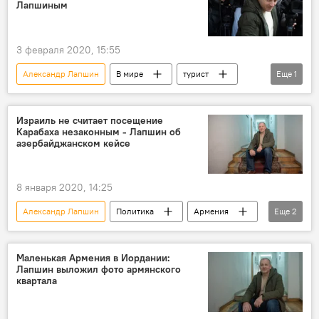
Лапшиным
3 февраля 2020, 15:55
Александр Лапшин
В мире
турист
Еще
1
блогер
Израиль не считает посещение
Карабаха незаконным - Лапшин об
азербайджанском кейсе
8 января 2020, 14:25
Александр Лапшин
Политика
Армения
Еще
2
Баку
Израиль
Маленькая Армения в Иордании:
Лапшин выложил фото армянского
квартала