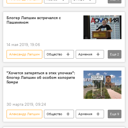
Общество
Армения
Новости Армения
Грузия
Блогер Лапшин встречался с
Пашиняном
Азербайджан
Турция
Тбилиси
турист
14 мая 2019, 19:06
Александр Лапшин
Общество
Армения
Еще
2
Пашинян Никол
туризм
"Хочется затеряться в этих улочках":
блогер Лапшин об особом колорите
Гюмри
30 марта 2019, 09:24
Александр Лапшин
Общество
Армения
Еще
9
Культура
колорит
столица