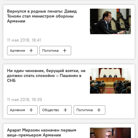
Пашинян Никол
Авинян
функция
пресс-секретарь
Вернулся в родные пенаты: Давид
Тоноян стал министром обороны
Правительство Пашиняна: назначения и отставки
Армении
Премьер
11 мая 2018, 18:41
Армения
Политика
Правительство Пашиняна: назначения и отставки
Давид Тоноян
Министерство обороны
Ни один чиновник, берущий взятки, не
должен спать спокойно – Пашинян в
СНБ
11 мая 2018, 18:39
Армения
Общество
Политика
СНБ
Пашинян Никол
коррупция
Арарат Мирзоян назначен первым
вице-премьером Армении