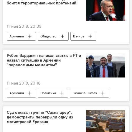
боится территориальных претензий
11 мая 2018, 20:39
Армения
Общество
В мире
Политика
Турция
Пашинян Никол
Рубен Варданян написал статью в FT и
назвал ситуацию в Армении
"переломным моментом"
11 мая 2018, 20:18
Армения
Политика
Financial Times
возможности
статья
государство
Рубен Варданян
Суд отказал группе "Сасна црер":
демонстранты перекрыли одну из
магистралей Еревана