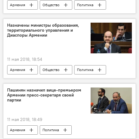
Армения
Общество
Политика
Валерий Осипян
менеджер
Служба
Назначены министры образования,
территориального управления и
Правительство Пашиняна: назначения и отставки
Диаспоры Армении
полиция
11 мая 2018, 18:54
Армения
Общество
Политика
министра образования
Диаспора
Пашинян назначил вице-премьером
Армении пресс-секретаря своей
партии
11 мая 2018, 18:49
Армения
Политика