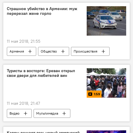
Страшное убийство в Армении: муж
перерезал жене горло
11 мая 2018, 21:55
Армения
Общество
Происшествия
Происшествия и инциденты в Армении
Тавушская область
убийство
Туристы в восторге: Ереван открыл
свои двери для любителей вин
1:59
11 мая 2018, 21:47
Видео
Мультимедиа
Туризм в Армении
праздник
вино
Кадры решают все: новый армянский