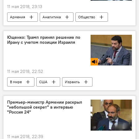
11 мая 2018, 23:13
Армения
Аналитика
Общество
Политика
Пашинян Никол
Правительство Пашиняна: назначения и отставки
Ющенко: Трамп принял решение по
Ирану с учетом позиции Израиля
правительство
11 мая 2018, 22:52
В мире
США
Израиль
Иран
Дональд Трамп
решение
позиции
Голос
Премьер-министр Армении раскрыл
"небольшой секрет" в интервью
"Россия 24"
11 мая 2018, 22:39