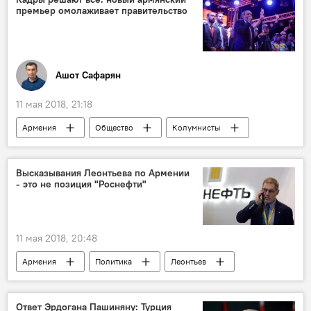
премьер омолаживает правительство
Ашот Сафарян
11 мая 2018, 21:18
Армения
Общество
Колумнисты
Политика
Пашинян Никол
Правительство Пашиняна: назначения и отставки
Высказывания Леонтьева по Армении
- это не позиция "Роснефти"
правительство
11 мая 2018, 20:48
Армения
Политика
Леонтьев
"Роснефть"
Ответ Эрдогана Пашиняну: Турция