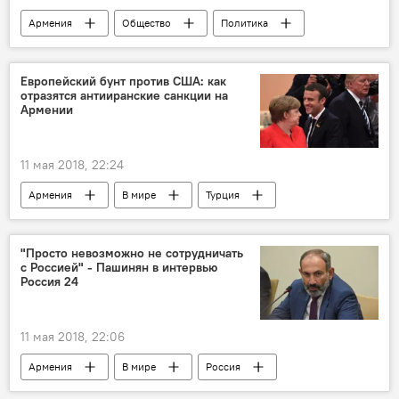
Армения
Общество
Политика
День Победы
Пашинян Никол
премьер-министр
Европейский бунт против США: как
отразятся антииранские санкции на
Армении
11 мая 2018, 22:24
Армения
В мире
Турция
Европа
США
Сирия
Иран
ядерная сделка
санкции
"Просто невозможно не сотрудничать
с Россией" - Пашинян в интервью
заявление
столкновение
Россия 24
11 мая 2018, 22:06
Армения
В мире
Россия
Политика